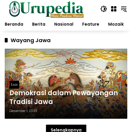
Langsung
ke
konten
Beranda
Berita
Nasional
Feature
Mozaik
Wayang Jawa
Esai
Demokrasi dalam Pewayangan
Tradisi Jawa
Desember 1, 2025
Selengkapnya