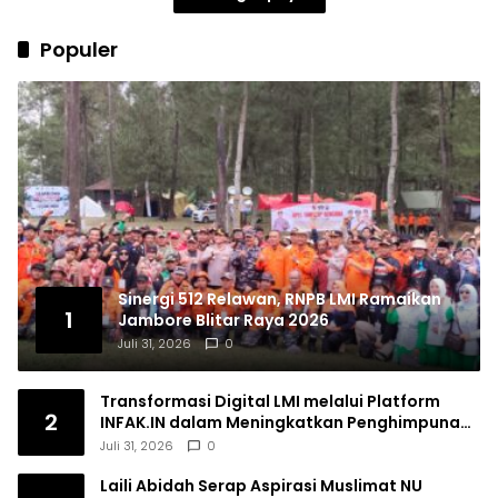
Populer
Sinergi 512 Relawan, RNPB LMI Ramaikan
1
Jambore Blitar Raya 2026
Juli 31, 2026
0
Transformasi Digital LMI melalui Platform
2
INFAK.IN dalam Meningkatkan Penghimpunan
Dana Filantropi Islam
Juli 31, 2026
0
Laili Abidah Serap Aspirasi Muslimat NU