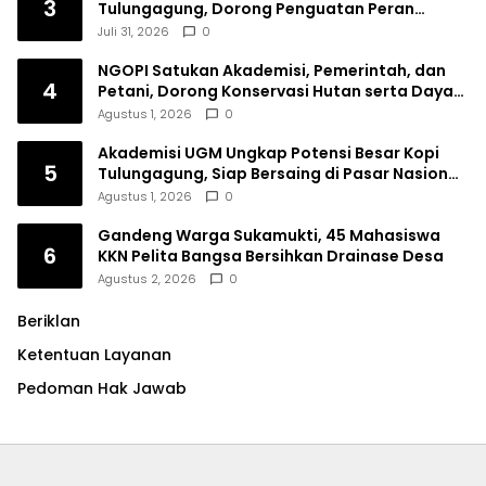
3
Tulungagung, Dorong Penguatan Peran
Perempuan
Juli 31, 2026
0
NGOPI Satukan Akademisi, Pemerintah, dan
4
Petani, Dorong Konservasi Hutan serta Daya
Saing Kopi Tulungagung
Agustus 1, 2026
0
Akademisi UGM Ungkap Potensi Besar Kopi
5
Tulungagung, Siap Bersaing di Pasar Nasional
hingga Dunia
Agustus 1, 2026
0
Gandeng Warga Sukamukti, 45 Mahasiswa
6
KKN Pelita Bangsa Bersihkan Drainase Desa
Agustus 2, 2026
0
Beriklan
Ketentuan Layanan
Pedoman Hak Jawab