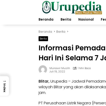
Langsung
ke
konten
Beranda
Berita
Nasional
Fe
Beranda
Berita
Berita
Informasi Pemadama
Hari Ini Selama 7 
Munawir Muslih
1 Min Baca
Juli 19, 2022
→
Blitar,
Urupedia
– Jadwal
Pemadaman 
Index
wilayah
Blitar
yang akan dilaksanakan
jam.
PT Perusahaan Listrik Negara (Perser