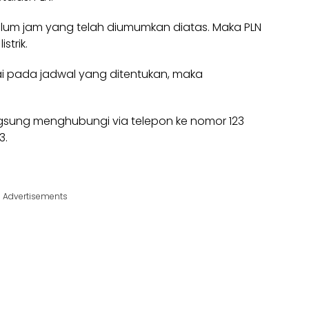
belum jam yang telah diumumkan diatas. Maka
PLN
strik.
sai pada jadwal yang ditentukan, maka
gsung menghubungi via telepon ke nomor 123
3.
Advertisements