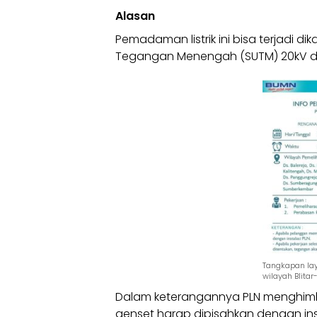
Alasan
Pemadaman listrik
ini bisa terjadi 
Tegangan Menengah (
SUTM
) 20kV 
Tangkapan lay
wilayah Blita
Dalam keterangannya
PLN
menghimb
genset harap dipisahkan dengan ins