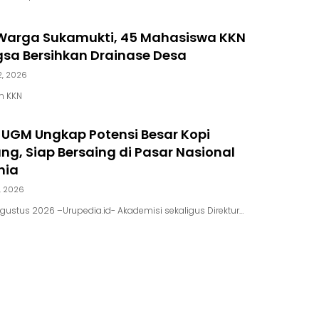
arga Sukamukti, 45 Mahasiswa KKN
gsa Bersihkan Drainase Desa
2, 2026
m KKN
 UGM Ungkap Potensi Besar Kopi
g, Siap Bersaing di Pasar Nasional
nia
, 2026
gustus 2026 –Urupedia.id- Akademisi sekaligus Direktur…