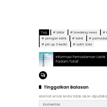
Tag:
blitar
breaking news
jaringan listrik
listrik
pemadama
pln up 3 kediri
sutm 2okv
Informasi Pemadaman Listrik 
Padam Total!
Tinggalkan Balasan
Alamat email Anda tidak akan dipublika