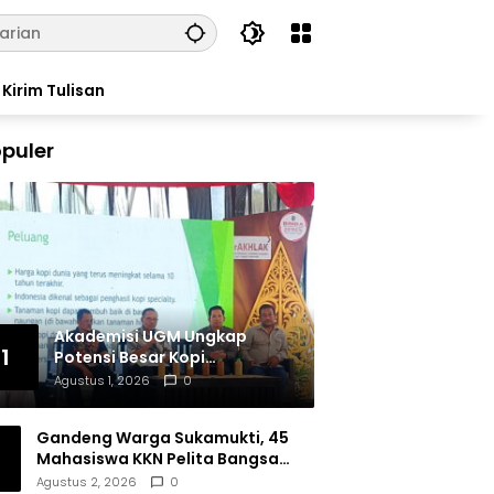
Kirim Tulisan
puler
Akademisi UGM Ungkap
1
Potensi Besar Kopi
Tulungagung, Siap Bersaing
Agustus 1, 2026
0
di Pasar Nasional hingga
Dunia
Gandeng Warga Sukamukti, 45
Mahasiswa KKN Pelita Bangsa
Bersihkan Drainase Desa
Agustus 2, 2026
0