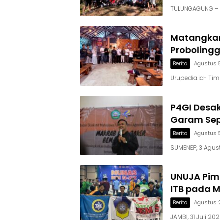
TULUNGAGUNG – 
Matangkan
Proboling
Berita
Agustus 
Urupedia.id- Ti
P4GI Desa
Garam Sepi
Berita
Agustus 
SUMENEP, 3 Agust
UNUJA Pimp
ITB pada M
Berita
Agustus 
JAMBI, 31 Juli 2