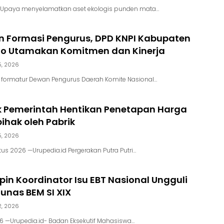
Upaya menyelamatkan aset ekologis punden mata…
 Formasi Pengurus, DPD KNPI Kabupaten
go Utamakan Komitmen dan Kinerja
5, 2026
m formatur Dewan Pengurus Daerah Komite Nasional…
k Pemerintah Hentikan Penetapan Harga
hak oleh Pabrik
5, 2026
us 2026 —Urupedia.id Pergerakan Putra Putri…
in Koordinator Isu EBT Nasional Ungguli
unas BEM SI XIX
2, 2026
026 —Urupedia.id- Badan Eksekutif Mahasiswa…