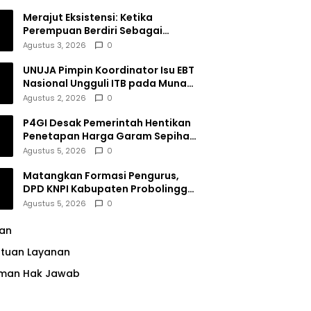
Merajut Eksistensi: Ketika
Perempuan Berdiri Sebagai
Subjek
Agustus 3, 2026
0
UNUJA Pimpin Koordinator Isu EBT
Nasional Ungguli ITB pada Munas
BEM SI XIX
Agustus 2, 2026
0
P4GI Desak Pemerintah Hentikan
Penetapan Harga Garam Sepihak
oleh Pabrik
Agustus 5, 2026
0
Matangkan Formasi Pengurus,
DPD KNPI Kabupaten Probolinggo
Utamakan Komitmen dan Kinerja
Agustus 5, 2026
0
lan
ntuan Layanan
man Hak Jawab