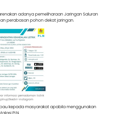
dikarenakan adanya pemeliharaan Jaringan Saluran
dan perabasan pohon dekat jaringan.
ar informasi pemadaman listrik
r-plnup3kediri-instagram
au kepada masyarakat apabila menggunakan
talasi
PLN
.