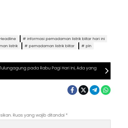
Headline
informasi pemadaman listrik blitar hari ini
n listrik
pemadaman listrik blitar
pln
Tulungagung pada Rabu Pagi Hari Ini, Ada yang
sikan.
Ruas yang wajib ditandai
*