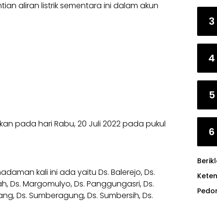
n aliran listrik sementara ini dalam akun
3
4
5
akan pada hari Rabu, 20 Juli 2022 pada pukul
6
Berik
an kali ini ada yaitu Ds. Balerejo, Ds.
Kete
gah, Ds. Margomulyo, Ds. Panggungasri, Ds.
Pedo
ang, Ds. Sumberagung, Ds. Sumbersih, Ds.