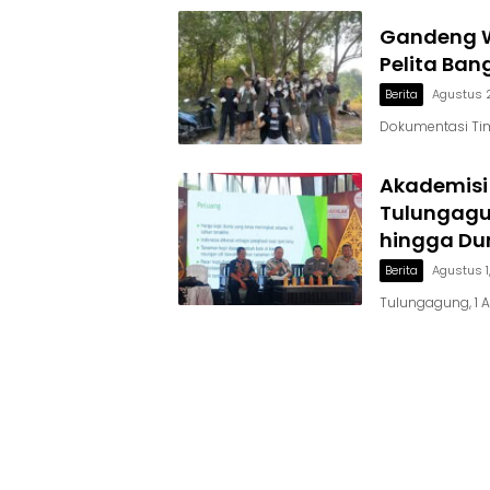
Gandeng W
Pelita Ban
Berita
Agustus 
Dokumentasi Ti
Akademisi
Tulungagun
hingga Du
Berita
Agustus 1
Tulungagung, 1 A