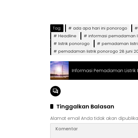
Tag:
ada apa hari ini ponorogo
Headline
informasi pemadaman lis
listrik ponorogo
pemadaman listr
pemadaman listrik ponorogo 28 juni 2
Informasi Pemadaman Listrik Bli
Tinggalkan Balasan
Alamat email Anda tidak akan dipublika