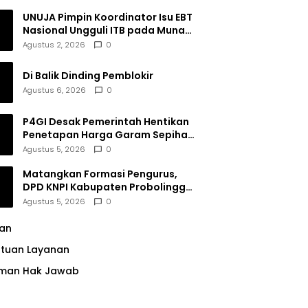
UNUJA Pimpin Koordinator Isu EBT
Nasional Ungguli ITB pada Munas
BEM SI XIX
Agustus 2, 2026
0
Di Balik Dinding Pemblokir
Agustus 6, 2026
0
P4GI Desak Pemerintah Hentikan
Penetapan Harga Garam Sepihak
oleh Pabrik
Agustus 5, 2026
0
Matangkan Formasi Pengurus,
DPD KNPI Kabupaten Probolinggo
Utamakan Komitmen dan Kinerja
Agustus 5, 2026
0
lan
ntuan Layanan
man Hak Jawab