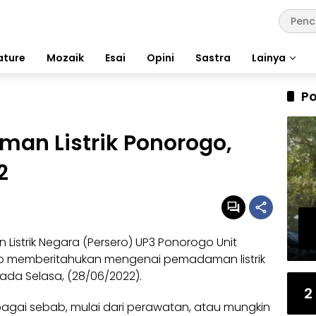
ature
Mozaik
Esai
Opini
Sastra
Lainya
Po
an Listrik Ponorogo,
2
 Listrik Negara (Persero) UP3 Ponorogo Unit
o memberitahukan mengenai pemadaman listrik
pada Selasa, (28/06/2022).
2
erbagai sebab, mulai dari perawatan, atau mungkin