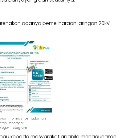
dikarenakan adanya pemeliharaan jaringan 20kV
ayar informasi pemadaman
paten Ponorogo-
rogo-instagram
mbau kepada masyarakat apabila menggunakan