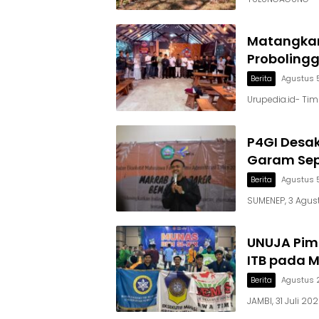
Matangkan
Proboling
Berita
Agustus 
Urupedia.id- Ti
P4GI Desa
Garam Sepi
Berita
Agustus 
SUMENEP, 3 Agust
UNUJA Pimp
ITB pada M
Berita
Agustus 
JAMBI, 31 Juli 2