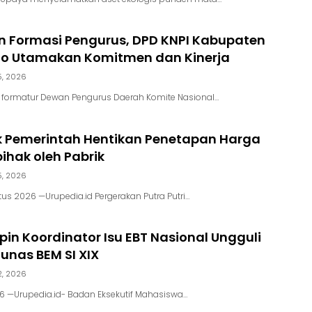
 Formasi Pengurus, DPD KNPI Kabupaten
go Utamakan Komitmen dan Kinerja
5, 2026
m formatur Dewan Pengurus Daerah Komite Nasional…
k Pemerintah Hentikan Penetapan Harga
hak oleh Pabrik
5, 2026
us 2026 —Urupedia.id Pergerakan Putra Putri…
in Koordinator Isu EBT Nasional Ungguli
unas BEM SI XIX
2, 2026
026 —Urupedia.id- Badan Eksekutif Mahasiswa…