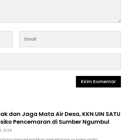
ak dan Jaga Mata Air Desa, KKN UIN SATU
Resiko Pencemaran di Sumber Ngumbul
8, 2026
Upaya menyelamatkan aset ekologis punden mata…