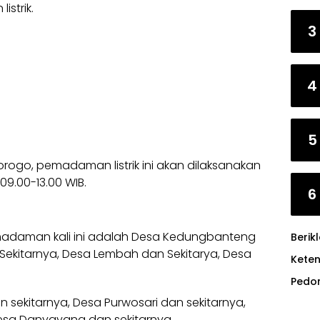
istrik.
3
4
5
onorogo, pemadaman listrik ini akan dilaksanakan
09.00-13.00 WIB.
6
daman kali ini adalah Desa Kedungbanteng
Berik
Sekitarnya, Desa Lembah dan Sekitarya, Desa
Kete
Pedo
sekitarnya, Desa Purwosari dan sekitarnya,
esa Danyayang dan sekitarnya.