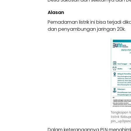
Alasan
Pemadaman listrik ini bisa terjadi 
dan penyambungan jaringan 20k.
Tangkapan l
listrik Kabu
pln_up3pono
Dalam keterangannya PLN menghi