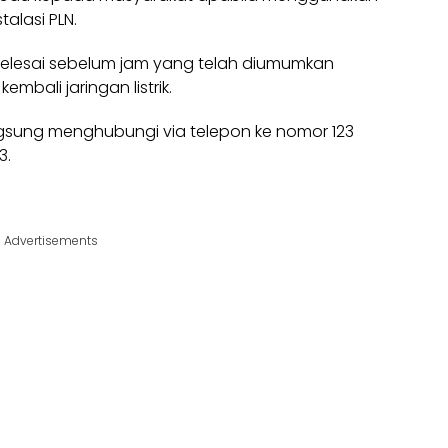
alasi PLN.
selesai sebelum jam yang telah diumumkan
mbali jaringan listrik.
gsung menghubungi via telepon ke nomor 123
3.
Advertisements