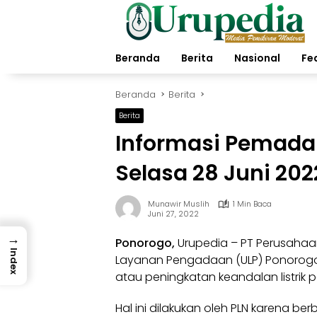
Langsung
ke
konten
Beranda
Berita
Nasional
Fe
Beranda
Berita
Berita
Informasi Pemadam
Selasa 28 Juni 202
Munawir Muslih
1 Min Baca
Juni 27, 2022
→
Ponorogo,
Urupedia
– PT Perusahaan
Index
Layanan Pengadaan (ULP) Ponorog
atau peningkatan keandalan listrik 
Hal ini dilakukan oleh PLN karena b