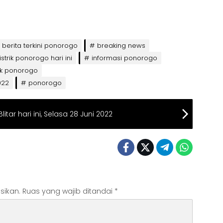
berita terkini ponorogo
breaking news
trik ponorogo hari ini
informasi ponorogo
ik ponorogo
022
ponorogo
tar hari ini, Selasa 28 Juni 2022
sikan.
Ruas yang wajib ditandai
*