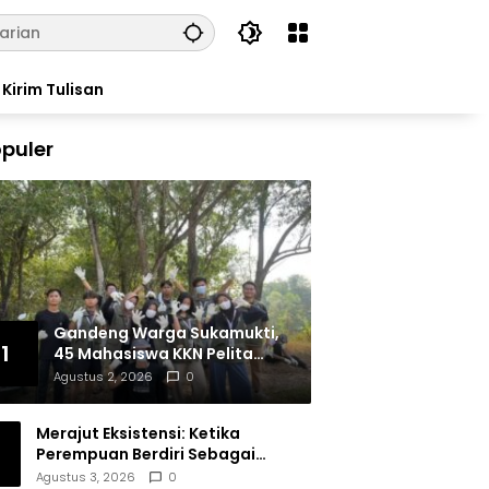
Kirim Tulisan
puler
Gandeng Warga Sukamukti,
1
45 Mahasiswa KKN Pelita
Bangsa Bersihkan Drainase
Agustus 2, 2026
0
Desa
Merajut Eksistensi: Ketika
Perempuan Berdiri Sebagai
Subjek
Agustus 3, 2026
0