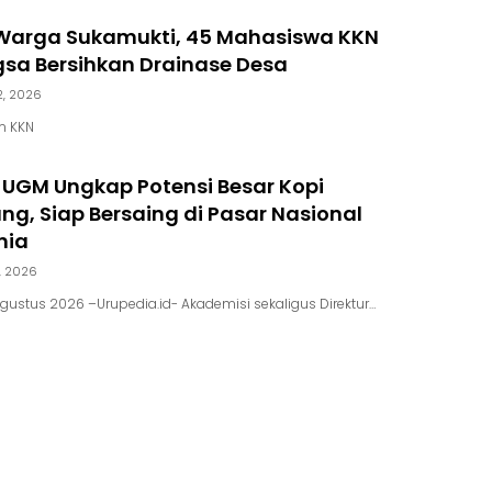
arga Sukamukti, 45 Mahasiswa KKN
gsa Bersihkan Drainase Desa
2, 2026
m KKN
 UGM Ungkap Potensi Besar Kopi
g, Siap Bersaing di Pasar Nasional
nia
, 2026
gustus 2026 –Urupedia.id- Akademisi sekaligus Direktur…