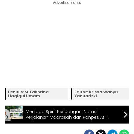
Advertisements
Penulis: M. Fakhrina
Editor: Krisna Wahyu
Haqiqul Umam
Yanuarizki
Menjaga Spirit Perjuangan: Narasi
Perjalanan Madrasah dan Ponpes At-
thohiriyah, Pinggirsari, Ngantru,
Tulungagung