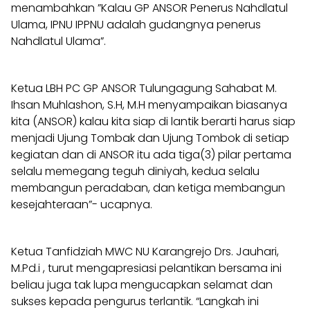
menambahkan ”Kalau GP ANSOR Penerus Nahdlatul
Ulama, IPNU IPPNU adalah gudangnya penerus
Nahdlatul Ulama”.
Ketua LBH PC GP ANSOR Tulungagung Sahabat M.
Ihsan Muhlashon, S.H, M.H menyampaikan biasanya
kita (ANSOR) kalau kita siap di lantik berarti harus siap
menjadi Ujung Tombak dan Ujung Tombok di setiap
kegiatan dan di ANSOR itu ada tiga(3) pilar pertama
selalu memegang teguh diniyah, kedua selalu
membangun peradaban, dan ketiga membangun
kesejahteraan”- ucapnya.
Ketua Tanfidziah MWC NU Karangrejo Drs. Jauhari,
M.Pd.i , turut mengapresiasi pelantikan bersama ini
beliau juga tak lupa mengucapkan selamat dan
sukses kepada pengurus terlantik. “Langkah ini