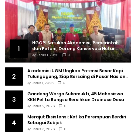
NGOPI Satukan Akademisi, Pemerintah,
1
dan Petani, Dorong Konservasi Hutan
serta Daya Saing Kopi Tulungagung
Agustus 1, 2026
0
Akademisi UGM Ungkap Potensi Besar Kopi
2
Tulungagung, Siap Bersaing di Pasar Nasional
hingga Dunia
Agustus 1, 2026
0
Gandeng Warga Sukamukti, 45 Mahasiswa
3
KKN Pelita Bangsa Bersihkan Drainase Desa
Agustus 2, 2026
0
Merajut Eksistensi: Ketika Perempuan Berdiri
4
Sebagai Subjek
Agustus 3, 2026
0