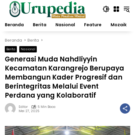
Langsung
ke
konten
Beranda
Berita
Nasional
Feature
Mozaik
Beranda
Berita
Berita
Nasional
Generasi Muda Nahdliyyin
Kecamatan Karangrejo Berupaya
Membangun Kader Progresif dan
Berintegritas Melalui Event
Perdana yang Kolaboratif
Editor
5 Min Baca
Mei 27, 2025