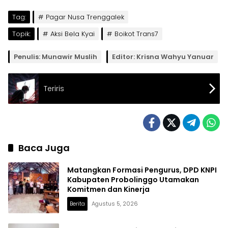
Tag:
Pagar Nusa Trenggalek
Topik:
Aksi Bela Kyai
Boikot Trans7
Penulis: Munawir Muslih
Editor: Krisna Wahyu Yanuar
Teriris
Baca Juga
Matangkan Formasi Pengurus, DPD KNPI
Kabupaten Probolinggo Utamakan
Komitmen dan Kinerja
Berita
Agustus 5, 2026