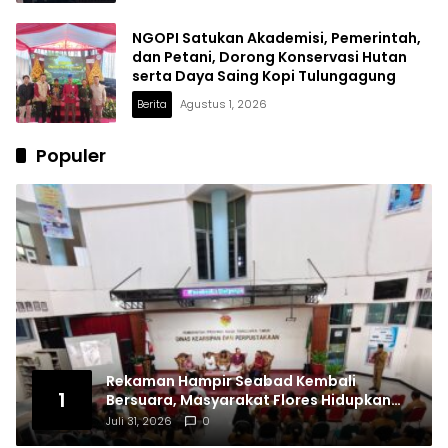
NGOPI Satukan Akademisi, Pemerintah,
dan Petani, Dorong Konservasi Hutan
serta Daya Saing Kopi Tulungagung
Berita
Agustus 1, 2026
Populer
Rekaman Hampir Seabad Kembali
1
Bersuara, Masyarakat Flores Hidupkan
Lagi Ingatan Leluhur
Juli 31, 2026
0