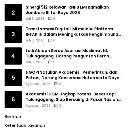
Sinergi 512 Relawan, RNPB LMI Ramaikan
2
Jambore Blitar Raya 2026
Juli 31, 2026
0
Transformasi Digital LMI melalui Platform
3
INFAK.IN dalam Meningkatkan Penghimpunan
Dana Filantropi Islam
Juli 31, 2026
0
Laili Abidah Serap Aspirasi Muslimat NU
4
Tulungagung, Dorong Penguatan Peran
Perempuan
Juli 31, 2026
0
NGOPI Satukan Akademisi, Pemerintah, dan
5
Petani, Dorong Konservasi Hutan serta Daya
Saing Kopi Tulungagung
Agustus 1, 2026
0
Akademisi UGM Ungkap Potensi Besar Kopi
6
Tulungagung, Siap Bersaing di Pasar Nasional
hingga Dunia
Agustus 1, 2026
0
Beriklan
Ketentuan Layanan