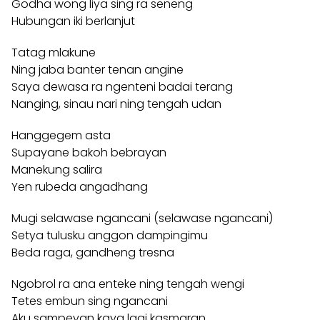
Godha wong liya sing ra seneng
Hubungan iki berlanjut
Tatag mlakune
Ning jaba banter tenan angine
Saya dewasa ra ngenteni badai terang
Nanging, sinau nari ning tengah udan
Hanggegem asta
Supayane bakoh bebrayan
Manekung salira
Yen rubeda angadhang
Mugi selawase ngancani (selawase ngancani)
Setya tulusku anggon dampingimu
Beda raga, gandheng tresna
Ngobrol ra ana enteke ning tengah wengi
Tetes embun sing ngancani
Aku sampeyan kaya lagi kasmaran