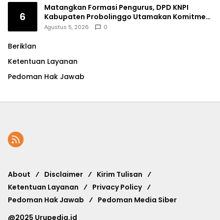
Matangkan Formasi Pengurus, DPD KNPI
6
Kabupaten Probolinggo Utamakan Komitmen
dan Kinerja
Agustus 5, 2026
0
Beriklan
Ketentuan Layanan
Pedoman Hak Jawab
About
Disclaimer
Kirim Tulisan
Ketentuan Layanan
Privacy Policy
Pedoman Hak Jawab
Pedoman Media Siber
@2025 Urupedia.id