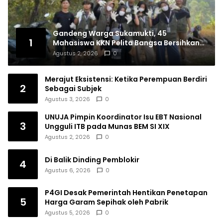
Gandeng Warga Sukamukti, 45
1
Mahasiswa KKN Pelita Bangsa Bersihkan
Drainase Desa
Agustus 2, 2026
0
Merajut Eksistensi: Ketika Perempuan Berdiri
2
Sebagai Subjek
Agustus 3, 2026
0
UNUJA Pimpin Koordinator Isu EBT Nasional
3
Ungguli ITB pada Munas BEM SI XIX
Agustus 2, 2026
0
Di Balik Dinding Pemblokir
4
Agustus 6, 2026
0
P4GI Desak Pemerintah Hentikan Penetapan
5
Harga Garam Sepihak oleh Pabrik
Agustus 5, 2026
0