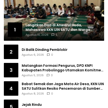
Langitkan Doa di Anwarul Huda,
1
Mahasiswa KKN UIN SATU dan Warga
Nglutung Gelar Istighosah dan Doa’
Agustus 10, 2026
5
Bersama
Di Balik Dinding Pemblokir
2
Agustus 6, 2026
0
Matangkan Formasi Pengurus, DPD KNPI
3
Kabupaten Probolinggo Utamakan Komitmen
dan Kinerja
Agustus 5, 2026
0
Babat Semak dan Jaga Mata Air Desa, KKN UIN
4
SATU Sulitkan Resiko Pencemaran di Sumber
Ngumbul
Agustus 8, 2026
0
Jejak Rindu
5