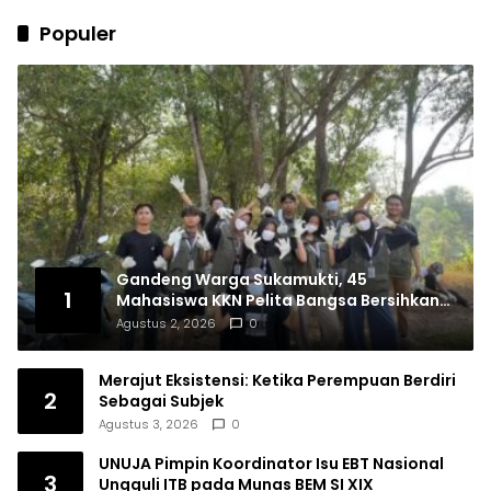
Populer
Gandeng Warga Sukamukti, 45
1
Mahasiswa KKN Pelita Bangsa Bersihkan
Drainase Desa
Agustus 2, 2026
0
Merajut Eksistensi: Ketika Perempuan Berdiri
2
Sebagai Subjek
Agustus 3, 2026
0
UNUJA Pimpin Koordinator Isu EBT Nasional
3
Ungguli ITB pada Munas BEM SI XIX