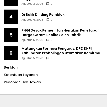
Agustus 2, 2026
0
Di Balik Dinding Pemblokir
4
Agustus 6, 2026
0
P4GI Desak Pemerintah Hentikan Penetapan
5
Harga Garam Sepihak oleh Pabrik
Agustus 5, 2026
0
Matangkan Formasi Pengurus, DPD KNPI
6
Kabupaten Probolinggo Utamakan Komitmen
dan Kinerja
Agustus 5, 2026
0
Beriklan
Ketentuan Layanan
Pedoman Hak Jawab