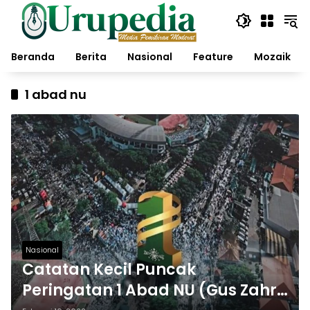
Langsung
ke
konten
Beranda
Berita
Nasional
Feature
Mozaik
1 abad nu
Nasional
Catatan Kecil Puncak
Peringatan 1 Abad NU (Gus Zahro