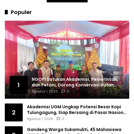
Populer
NGOPI Satukan Akademisi, Pemerintah,
1
dan Petani, Dorong Konservasi Hutan
serta Daya Saing Kopi Tulungagung
Agustus 1, 2026
0
Akademisi UGM Ungkap Potensi Besar Kopi
2
Tulungagung, Siap Bersaing di Pasar Nasional
hingga Dunia
Agustus 1, 2026
0
Gandeng Warga Sukamukti, 45 Mahasiswa