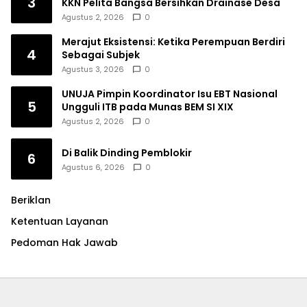
3
KKN Pelita Bangsa Bersihkan Drainase Desa
Agustus 2, 2026
0
Merajut Eksistensi: Ketika Perempuan Berdiri
4
Sebagai Subjek
Agustus 3, 2026
0
UNUJA Pimpin Koordinator Isu EBT Nasional
5
Ungguli ITB pada Munas BEM SI XIX
Agustus 2, 2026
0
Di Balik Dinding Pemblokir
6
Agustus 6, 2026
0
Beriklan
Ketentuan Layanan
Pedoman Hak Jawab