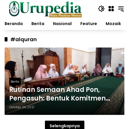
Langsung
ke
konten
Beranda
Berita
Nasional
Feature
Mozaik
#alquran
Berita
Rutinan Semaan Ahad Pon,
Pengasuh: Bentuk Komitmen
Pada Al Quran
Oktober 24, 2021
Selengkapnya