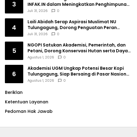
3
INFAK.IN dalam Meningkatkan Penghimpunan
Dana Filantropi Islam
Juli 31, 2026
0
Laili Abidah Serap Aspirasi Muslimat NU
4
Tulungagung, Dorong Penguatan Peran
Perempuan
Juli 31, 2026
0
NGOPI Satukan Akademisi, Pemerintah, dan
5
Petani, Dorong Konservasi Hutan serta Daya
Saing Kopi Tulungagung
Agustus 1, 2026
0
Akademisi UGM Ungkap Potensi Besar Kopi
6
Tulungagung, Siap Bersaing di Pasar Nasional
hingga Dunia
Agustus 1, 2026
0
Beriklan
Ketentuan Layanan
Pedoman Hak Jawab