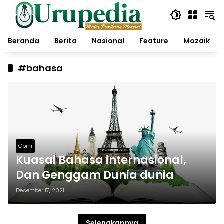
Langsung
ke
konten
Beranda
Berita
Nasional
Feature
Mozaik
#bahasa
Opini
Kuasai Bahasa internasional,
Dan Genggam Dunia dunia
Desember 17, 2021
Selengkapnya