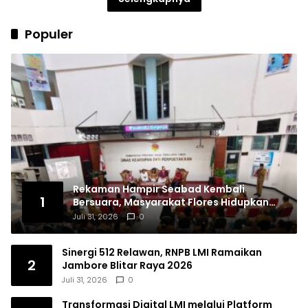
Populer
Rekaman Hampir Seabad Kembali
1
Bersuara, Masyarakat Flores Hidupkan
Lagi Ingatan Leluhur
Juli 31, 2026
0
Sinergi 512 Relawan, RNPB LMI Ramaikan
2
Jambore Blitar Raya 2026
Juli 31, 2026
0
Transformasi Digital LMI melalui Platform