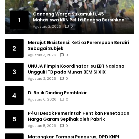
Gandeng Warga Sukamukti, 45
1
Mahasiswa KKN Pelita Bangsa Bersihkan
Drainase Desa
Agustus 2, 2026
0
Merajut Eksistensi: Ketika Perempuan Berdiri
2
Sebagai Subjek
Agustus 3, 2026
0
UNUJA Pimpin Koordinator Isu EBT Nasional
3
Ungguli ITB pada Munas BEM SI XIX
Agustus 2, 2026
0
Di Balik Dinding Pemblokir
4
Agustus 6, 2026
0
P4GI Desak Pemerintah Hentikan Penetapan
5
Harga Garam Sepihak oleh Pabrik
Agustus 5, 2026
0
Matangkan Formasi Pengurus, DPD KNPI