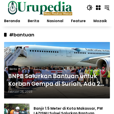
Langsung
ke
konten
Beranda
Berita
Nasional
Feature
Mozaik
#bantuan
Berita
BNPB Salurkan Bantuan untuk
Korban Gempa di Suriah, Ada 2
Tim
Februari 25, 2023
Banjir 1.5 Meter di Kota Makassar, PW
LAZISNU Sulsel Salurkan Bantuan