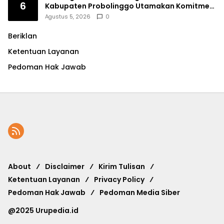
6
Kabupaten Probolinggo Utamakan Komitmen
dan Kinerja
Agustus 5, 2026
0
Beriklan
Ketentuan Layanan
Pedoman Hak Jawab
About
Disclaimer
Kirim Tulisan
Ketentuan Layanan
Privacy Policy
Pedoman Hak Jawab
Pedoman Media Siber
@2025 Urupedia.id