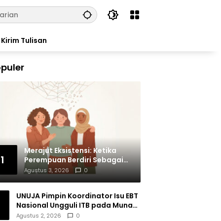
Kirim Tulisan
puler
Merajut Eksistensi: Ketika
1
Perempuan Berdiri Sebagai
Subjek
Agustus 3, 2026
0
UNUJA Pimpin Koordinator Isu EBT
Nasional Ungguli ITB pada Munas
BEM SI XIX
Agustus 2, 2026
0