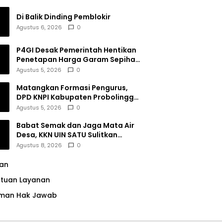
Di Balik Dinding Pemblokir
Agustus 6, 2026
0
P4GI Desak Pemerintah Hentikan
Penetapan Harga Garam Sepihak
oleh Pabrik
Agustus 5, 2026
0
Matangkan Formasi Pengurus,
DPD KNPI Kabupaten Probolinggo
Utamakan Komitmen dan Kinerja
Agustus 5, 2026
0
Babat Semak dan Jaga Mata Air
Desa, KKN UIN SATU Sulitkan
Resiko Pencemaran di Sumber
Agustus 8, 2026
0
Ngumbul
lan
ntuan Layanan
man Hak Jawab