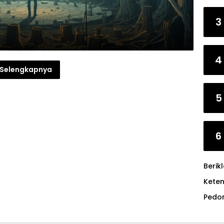
3
4
Selengkapnya
5
6
Berik
Kete
Pedo