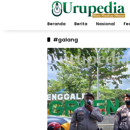
Langsung
ke
konten
Beranda
Berita
Nasional
Fe
#galang