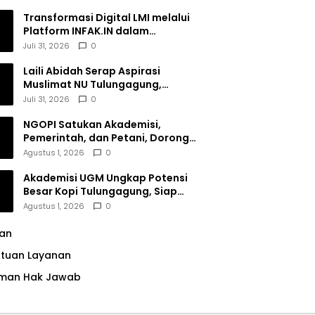
Transformasi Digital LMI melalui
Platform INFAK.IN dalam
Meningkatkan Penghimpunan
Juli 31, 2026
0
Dana Filantropi Islam
Laili Abidah Serap Aspirasi
Muslimat NU Tulungagung,
Dorong Penguatan Peran
Juli 31, 2026
0
Perempuan
NGOPI Satukan Akademisi,
Pemerintah, dan Petani, Dorong
Konservasi Hutan serta Daya
Agustus 1, 2026
0
Saing Kopi Tulungagung
Akademisi UGM Ungkap Potensi
Besar Kopi Tulungagung, Siap
Bersaing di Pasar Nasional hingga
Agustus 1, 2026
0
Dunia
lan
ntuan Layanan
man Hak Jawab