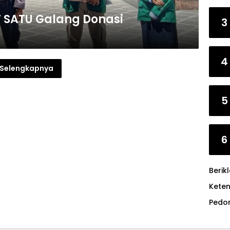
 SATU Galang Donasi
3
4
Selengkapnya
5
6
Berik
Kete
Pedo