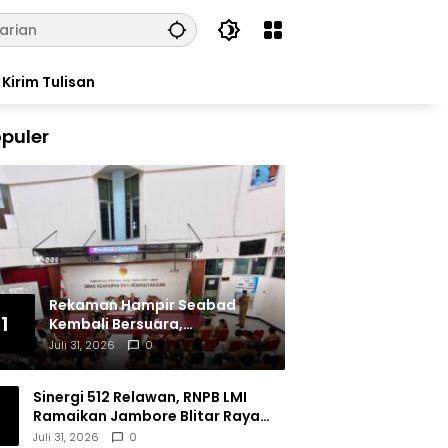
Kirim Tulisan
puler
Rekaman Hampir Seabad
1
Kembali Bersuara,
Masyarakat Flores Hidupkan
Juli 31, 2026
0
Lagi Ingatan Leluhur
Sinergi 512 Relawan, RNPB LMI
Ramaikan Jambore Blitar Raya
2026
Juli 31, 2026
0