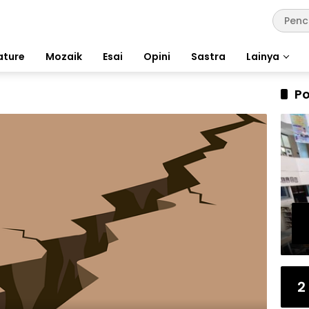
ature
Mozaik
Esai
Opini
Sastra
Lainya
Po
2