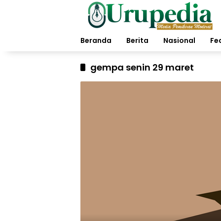
Langsung
ke
konten
Beranda
Berita
Nasional
Fe
gempa senin 29 maret