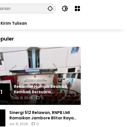
Kirim Tulisan
puler
Rekaman Hampir Seabad
1
Kembali Bersuara,
Masyarakat Flores Hidupkan
Juli 31, 2026
0
Lagi Ingatan Leluhur
Sinergi 512 Relawan, RNPB LMI
Ramaikan Jambore Blitar Raya
2026
Juli 31, 2026
0