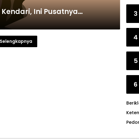
Kendari, Ini Pusatnya…
3
4
Selengkapnya
5
6
Berik
Kete
Pedo