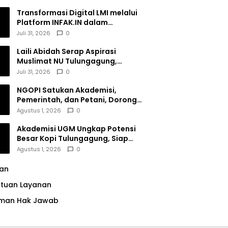
Transformasi Digital LMI melalui
Platform INFAK.IN dalam
Meningkatkan Penghimpunan
Juli 31, 2026
0
Dana Filantropi Islam
Laili Abidah Serap Aspirasi
Muslimat NU Tulungagung,
Dorong Penguatan Peran
Juli 31, 2026
0
Perempuan
NGOPI Satukan Akademisi,
Pemerintah, dan Petani, Dorong
Konservasi Hutan serta Daya
Agustus 1, 2026
0
Saing Kopi Tulungagung
Akademisi UGM Ungkap Potensi
Besar Kopi Tulungagung, Siap
Bersaing di Pasar Nasional hingga
Agustus 1, 2026
0
Dunia
lan
ntuan Layanan
man Hak Jawab