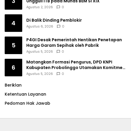
3
Ungguli ITB pada Munas BEM SI XIX
Agustus 2, 2026
0
Di Balik Dinding Pemblokir
4
Agustus 6, 2026
0
P4GI Desak Pemerintah Hentikan Penetapan
5
Harga Garam Sepihak oleh Pabrik
Agustus 5, 2026
0
Matangkan Formasi Pengurus, DPD KNPI
6
Kabupaten Probolinggo Utamakan Komitmen
dan Kinerja
Agustus 5, 2026
0
Beriklan
Ketentuan Layanan
Pedoman Hak Jawab