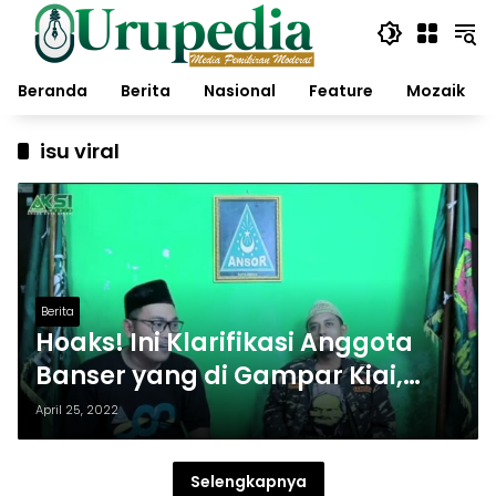
Langsung
ke
konten
Beranda
Berita
Nasional
Feature
Mozaik
isu viral
Berita
Hoaks! Ini Klarifikasi Anggota
Banser yang di Gampar Kiai,
Ternyata Ini Faktanya…
April 25, 2022
Selengkapnya