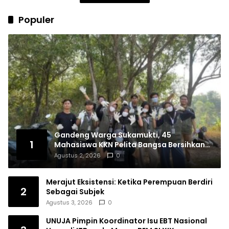
Populer
Gandeng Warga Sukamukti, 45
1
Mahasiswa KKN Pelita Bangsa Bersihkan
Drainase Desa
Agustus 2, 2026
0
Merajut Eksistensi: Ketika Perempuan Berdiri
2
Sebagai Subjek
Agustus 3, 2026
0
UNUJA Pimpin Koordinator Isu EBT Nasional