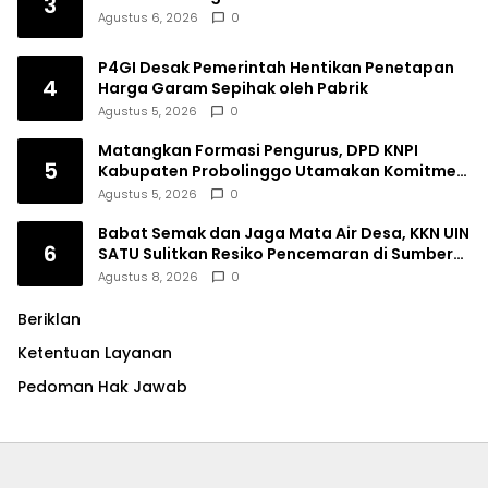
3
Agustus 6, 2026
0
P4GI Desak Pemerintah Hentikan Penetapan
4
Harga Garam Sepihak oleh Pabrik
Agustus 5, 2026
0
Matangkan Formasi Pengurus, DPD KNPI
5
Kabupaten Probolinggo Utamakan Komitmen
dan Kinerja
Agustus 5, 2026
0
Babat Semak dan Jaga Mata Air Desa, KKN UIN
6
SATU Sulitkan Resiko Pencemaran di Sumber
Ngumbul
Agustus 8, 2026
0
Beriklan
Ketentuan Layanan
Pedoman Hak Jawab