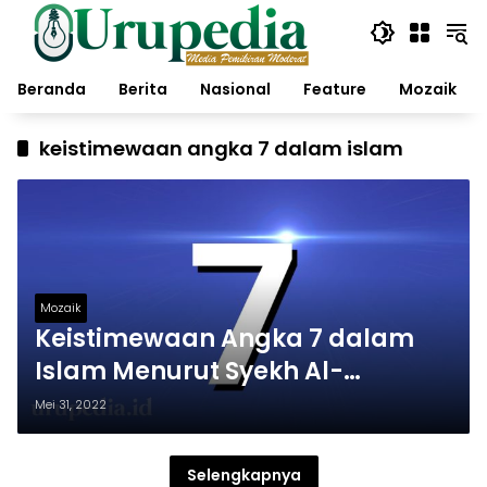
Langsung
ke
konten
Beranda
Berita
Nasional
Feature
Mozaik
keistimewaan angka 7 dalam islam
Mozaik
Keistimewaan Angka 7 dalam
Islam Menurut Syekh Al-
Hamadani
Mei 31, 2022
Selengkapnya