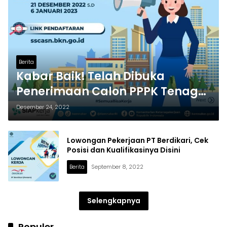
Berita
Kabar Baik! Telah Dibuka
Penerimaan Calon PPPK Tenaga
Teknis Kemnaker
Desember 24, 2022
Lowongan Pekerjaan PT Berdikari, Cek
Posisi dan Kualifikasinya Disini
Berita
September 8, 2022
Selengkapnya
Populer