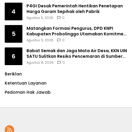
P4GI Desak Pemerintah Hentikan Penetapan
4
Harga Garam Sepihak oleh Pabrik
Agustus 5, 2026
0
Matangkan Formasi Pengurus, DPD KNPI
5
Kabupaten Probolinggo Utamakan Komitmen
dan Kinerja
Agustus 5, 2026
0
Babat Semak dan Jaga Mata Air Desa, KKN UIN
6
SATU Sulitkan Resiko Pencemaran di Sumber
Ngumbul
Agustus 8, 2026
0
Beriklan
Ketentuan Layanan
Pedoman Hak Jawab