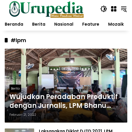
Langsung
ke
konten
Beranda
Berita
Nasional
Feature
Mozaik
#lpm
Berita
Wujudkan Peradaban Produktif
dengan Jurnalis, LPM Bhanu
Tirta UNU Blitar Adakan PJTD
Februari 21, 2022
Laksanakan Diklat DJTD 2021, LPM