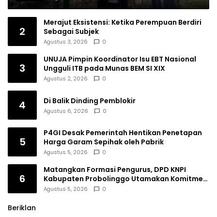
Merajut Eksistensi: Ketika Perempuan Berdiri
2
Sebagai Subjek
Agustus 3, 2026
0
UNUJA Pimpin Koordinator Isu EBT Nasional
3
Ungguli ITB pada Munas BEM SI XIX
Agustus 2, 2026
0
Di Balik Dinding Pemblokir
4
Agustus 6, 2026
0
P4GI Desak Pemerintah Hentikan Penetapan
5
Harga Garam Sepihak oleh Pabrik
Agustus 5, 2026
0
Matangkan Formasi Pengurus, DPD KNPI
6
Kabupaten Probolinggo Utamakan Komitmen
dan Kinerja
Agustus 5, 2026
0
Beriklan