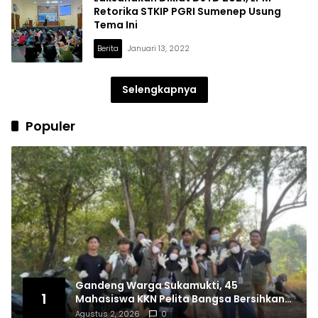
Retorika STKIP PGRI Sumenep Usung
Tema Ini
Berita
Januari 13, 2022
Selengkapnya
Populer
Gandeng Warga Sukamukti, 45
1
Mahasiswa KKN Pelita Bangsa Bersihkan
Drainase Desa
Agustus 2, 2026
0