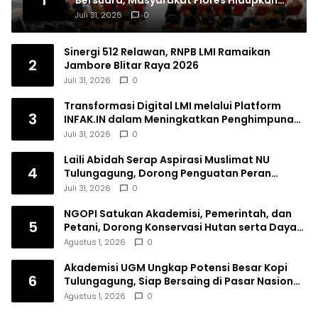
1
Bersuara, Masyarakat Flores Hidupkan
Lagi Ingatan Leluhur
Juli 31, 2026
0
Sinergi 512 Relawan, RNPB LMI Ramaikan
2
Jambore Blitar Raya 2026
Juli 31, 2026
0
Transformasi Digital LMI melalui Platform
3
INFAK.IN dalam Meningkatkan Penghimpunan
Dana Filantropi Islam
Juli 31, 2026
0
Laili Abidah Serap Aspirasi Muslimat NU
4
Tulungagung, Dorong Penguatan Peran
Perempuan
Juli 31, 2026
0
NGOPI Satukan Akademisi, Pemerintah, dan
5
Petani, Dorong Konservasi Hutan serta Daya
Saing Kopi Tulungagung
Agustus 1, 2026
0
Akademisi UGM Ungkap Potensi Besar Kopi
6
Tulungagung, Siap Bersaing di Pasar Nasional
hingga Dunia
Agustus 1, 2026
0