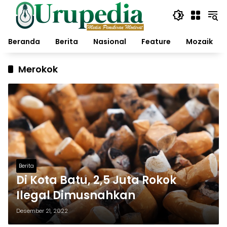
Langsung
ke
konten
Beranda
Berita
Nasional
Feature
Mozaik
Merokok
Berita
Di Kota Batu, 2,5 Juta Rokok
Ilegal Dimusnahkan
Desember 21, 2022