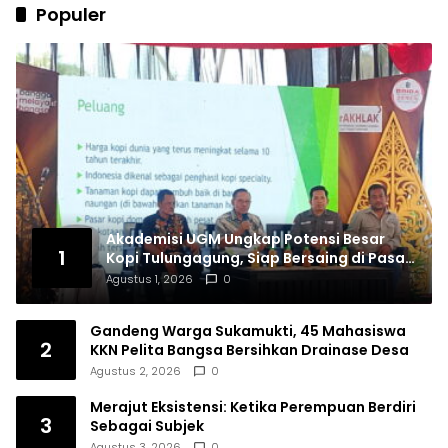
Populer
Akademisi UGM Ungkap Potensi Besar
1
Kopi Tulungagung, Siap Bersaing di Pasar
Nasional hingga Dunia
Agustus 1, 2026
0
Gandeng Warga Sukamukti, 45 Mahasiswa
2
KKN Pelita Bangsa Bersihkan Drainase Desa
Agustus 2, 2026
0
Merajut Eksistensi: Ketika Perempuan Berdiri
3
Sebagai Subjek
Agustus 3, 2026
0