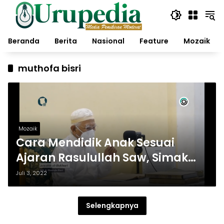
Langsung
ke
konten
Beranda
Berita
Nasional
Feature
Mozaik
muthofa bisri
Mozaik
Cara Mendidik Anak Sesuai
Ajaran Rasulullah Saw, Simak
Penjelasan Gus Mus
Juli 3, 2022
Selengkapnya