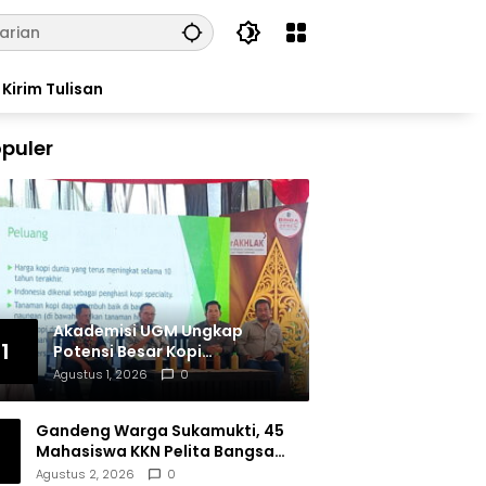
Kirim Tulisan
puler
Akademisi UGM Ungkap
1
Potensi Besar Kopi
Tulungagung, Siap Bersaing
Agustus 1, 2026
0
di Pasar Nasional hingga
Dunia
Gandeng Warga Sukamukti, 45
Mahasiswa KKN Pelita Bangsa
Bersihkan Drainase Desa
Agustus 2, 2026
0