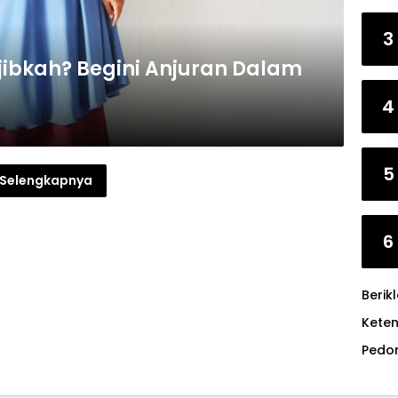
3
jibkah? Begini Anjuran Dalam
4
5
Selengkapnya
6
Berik
Kete
Pedo