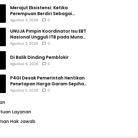
Merajut Eksistensi: Ketika
Perempuan Berdiri Sebagai
Subjek
Agustus 3, 2026
0
UNUJA Pimpin Koordinator Isu EBT
Nasional Ungguli ITB pada Munas
BEM SI XIX
Agustus 2, 2026
0
Di Balik Dinding Pemblokir
Agustus 6, 2026
0
P4GI Desak Pemerintah Hentikan
Penetapan Harga Garam Sepihak
oleh Pabrik
Agustus 5, 2026
0
lan
ntuan Layanan
man Hak Jawab