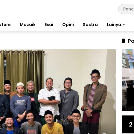
ature
Mozaik
Esai
Opini
Sastra
Lainya
Po
2