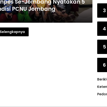
onpes Se-Jombang Nyatakan 5
ndisi PCNU Jombang
3
4
Selengkapnya
5
6
Berik
Kete
Pedo