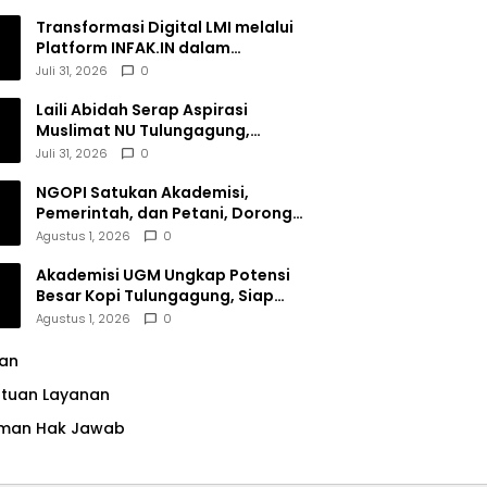
Transformasi Digital LMI melalui
Platform INFAK.IN dalam
Meningkatkan Penghimpunan
Juli 31, 2026
0
Dana Filantropi Islam
Laili Abidah Serap Aspirasi
Muslimat NU Tulungagung,
Dorong Penguatan Peran
Juli 31, 2026
0
Perempuan
NGOPI Satukan Akademisi,
Pemerintah, dan Petani, Dorong
Konservasi Hutan serta Daya
Agustus 1, 2026
0
Saing Kopi Tulungagung
Akademisi UGM Ungkap Potensi
Besar Kopi Tulungagung, Siap
Bersaing di Pasar Nasional hingga
Agustus 1, 2026
0
Dunia
lan
ntuan Layanan
man Hak Jawab