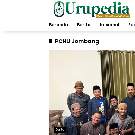
Langsung
ke
konten
Beranda
Berita
Nasional
Fe
PCNU Jombang
Berita