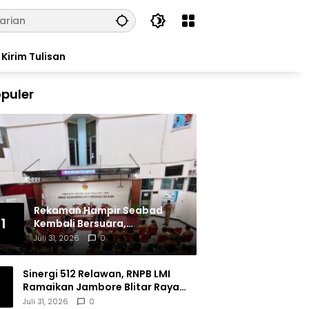
Kirim Tulisan
puler
Rekaman Hampir Seabad
1
Kembali Bersuara,
Masyarakat Flores Hidupkan
Juli 31, 2026
0
Lagi Ingatan Leluhur
Sinergi 512 Relawan, RNPB LMI
Ramaikan Jambore Blitar Raya
2026
Juli 31, 2026
0