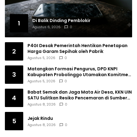
Di Balik Dinding Pemblokir
1
Agustus 6, 2026
0
P4GI Desak Pemerintah Hentikan Penetapan
2
Harga Garam Sepihak oleh Pabrik
Agustus 5, 2026
0
Matangkan Formasi Pengurus, DPD KNPI
3
Kabupaten Probolinggo Utamakan Komitmen
dan Kinerja
Agustus 5, 2026
0
Babat Semak dan Jaga Mata Air Desa, KKN UIN
4
SATU Sulitkan Resiko Pencemaran di Sumber
Ngumbul
Agustus 8, 2026
0
Jejak Rindu
5
Agustus 8, 2026
0