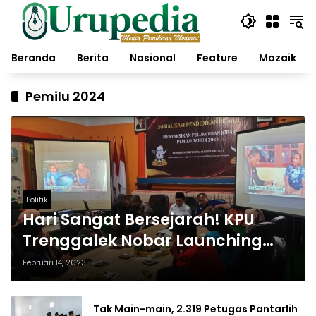
Langsung
ke
konten
Beranda
Berita
Nasional
Feature
Mozaik
Pemilu 2024
Politik
Hari Sangat Bersejarah! KPU
Trenggalek Nobar Launching
Kirab Pemilu 2024
Februari 14, 2023
Tak Main-main, 2.319 Petugas Pantarlih