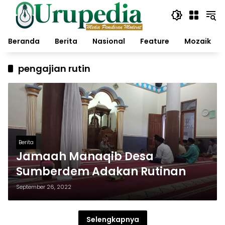
Langsung
ke
konten
Beranda
Berita
Nasional
Feature
Mozaik
pengajian rutin
Berita
Jamaah Manaqib Desa
Sumberdem Adakan Rutinan
September 26, 2022
Selengkapnya