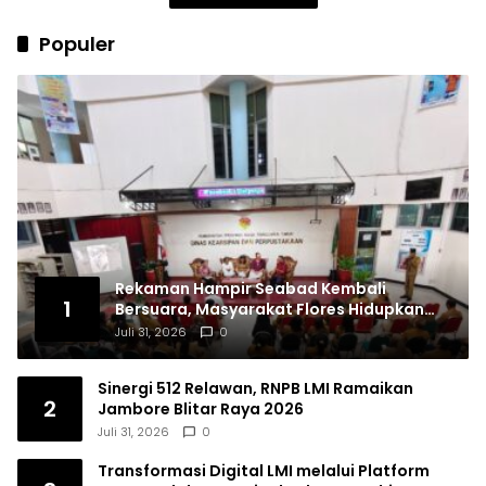
Populer
Rekaman Hampir Seabad Kembali
1
Bersuara, Masyarakat Flores Hidupkan
Lagi Ingatan Leluhur
Juli 31, 2026
0
Sinergi 512 Relawan, RNPB LMI Ramaikan
2
Jambore Blitar Raya 2026
Juli 31, 2026
0
Transformasi Digital LMI melalui Platform