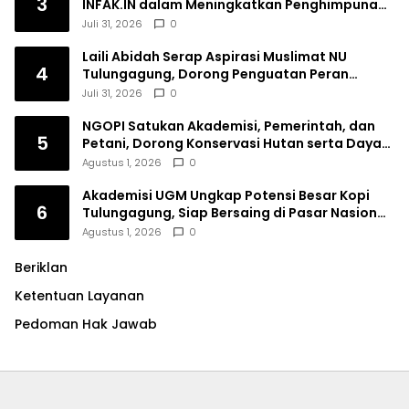
3
INFAK.IN dalam Meningkatkan Penghimpunan
Dana Filantropi Islam
Juli 31, 2026
0
Laili Abidah Serap Aspirasi Muslimat NU
4
Tulungagung, Dorong Penguatan Peran
Perempuan
Juli 31, 2026
0
NGOPI Satukan Akademisi, Pemerintah, dan
5
Petani, Dorong Konservasi Hutan serta Daya
Saing Kopi Tulungagung
Agustus 1, 2026
0
Akademisi UGM Ungkap Potensi Besar Kopi
6
Tulungagung, Siap Bersaing di Pasar Nasional
hingga Dunia
Agustus 1, 2026
0
Beriklan
Ketentuan Layanan
Pedoman Hak Jawab