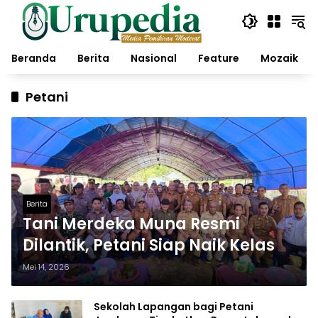
Langsung
ke
konten
Beranda
Berita
Nasional
Feature
Mozaik
Petani
Berita
Tani Merdeka Muna Resmi
Dilantik, Petani Siap Naik Kelas
Mei 14, 2026
Sekolah Lapangan bagi Petani