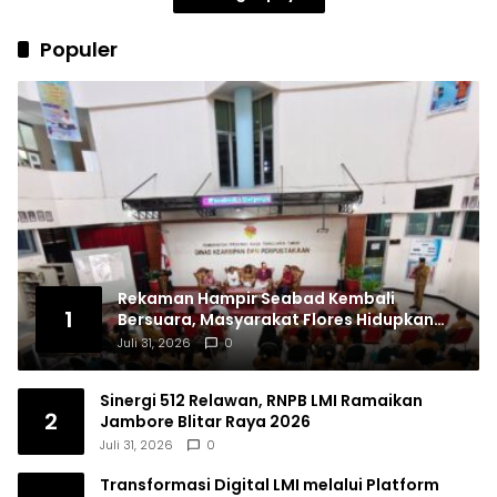
Populer
Rekaman Hampir Seabad Kembali
1
Bersuara, Masyarakat Flores Hidupkan
Lagi Ingatan Leluhur
Juli 31, 2026
0
Sinergi 512 Relawan, RNPB LMI Ramaikan
2
Jambore Blitar Raya 2026
Juli 31, 2026
0
Transformasi Digital LMI melalui Platform