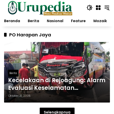
Langsung
ke
konten
Beranda
Berita
Nasional
Feature
Mozaik
PO Harapan Jaya
Berita
Kecelakaan di Rejoagung: Alarm
Evaluasi Keselamatan
Transportasi Publik
Oktober 31, 2025
Selengkapnya