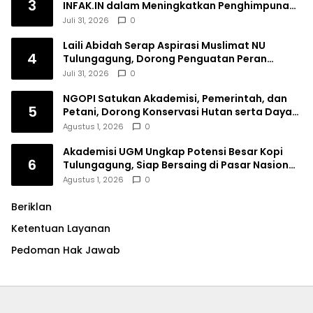
3
INFAK.IN dalam Meningkatkan Penghimpunan
Dana Filantropi Islam
Juli 31, 2026
0
Laili Abidah Serap Aspirasi Muslimat NU
4
Tulungagung, Dorong Penguatan Peran
Perempuan
Juli 31, 2026
0
NGOPI Satukan Akademisi, Pemerintah, dan
5
Petani, Dorong Konservasi Hutan serta Daya
Saing Kopi Tulungagung
Agustus 1, 2026
0
Akademisi UGM Ungkap Potensi Besar Kopi
6
Tulungagung, Siap Bersaing di Pasar Nasional
hingga Dunia
Agustus 1, 2026
0
Beriklan
Ketentuan Layanan
Pedoman Hak Jawab