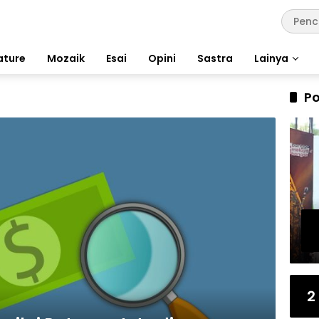
ature
Mozaik
Esai
Opini
Sastra
Lainya
Po
2