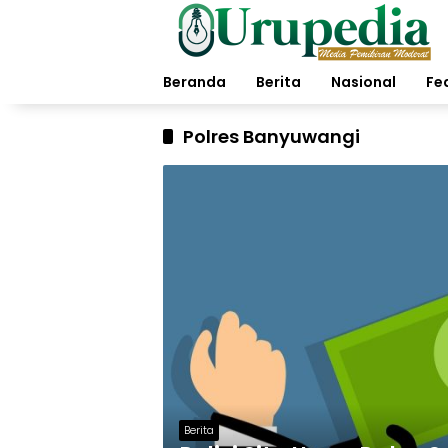
Langsung
ke
konten
Beranda
Berita
Nasional
Fe
Polres Banyuwangi
Berita