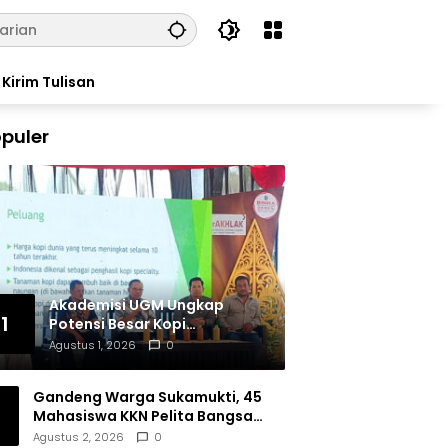
Kirim Tulisan
puler
Akademisi UGM Ungkap
1
Potensi Besar Kopi
Tulungagung, Siap Bersaing
Agustus 1, 2026
0
di Pasar Nasional hingga
Dunia
Gandeng Warga Sukamukti, 45
Mahasiswa KKN Pelita Bangsa
Bersihkan Drainase Desa
Agustus 2, 2026
0