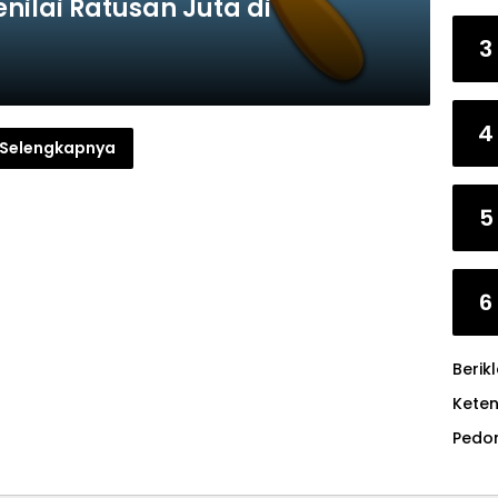
enilai Ratusan Juta di
3
4
Selengkapnya
5
6
Berik
Kete
Pedo