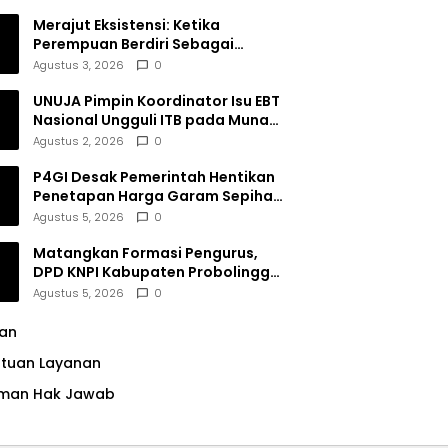
Merajut Eksistensi: Ketika
Perempuan Berdiri Sebagai
Subjek
Agustus 3, 2026
0
UNUJA Pimpin Koordinator Isu EBT
Nasional Ungguli ITB pada Munas
BEM SI XIX
Agustus 2, 2026
0
P4GI Desak Pemerintah Hentikan
Penetapan Harga Garam Sepihak
oleh Pabrik
Agustus 5, 2026
0
Matangkan Formasi Pengurus,
DPD KNPI Kabupaten Probolinggo
Utamakan Komitmen dan Kinerja
Agustus 5, 2026
0
lan
ntuan Layanan
man Hak Jawab