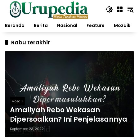
Langsung
ke
konten
Beranda
Berita
Nasional
Feature
Mozaik
Rabu terakhir
Mozaik
Amaliyah Rebo Wekasan
Dipersoalkan? Ini Penjelasannya
September 23, 2022