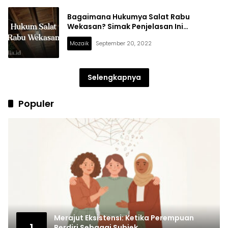
Bagaimana Hukumya Salat Rabu
Wekasan? Simak Penjelasan Ini…
Mozaik
September 20, 2022
Selengkapnya
Populer
Merajut Eksistensi: Ketika Perempuan
1
Berdiri Sebagai Subjek