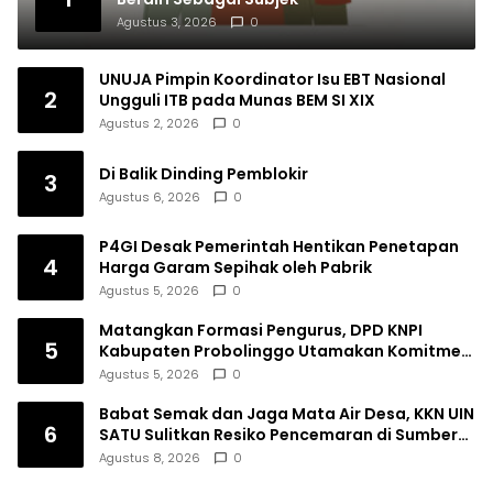
Agustus 3, 2026
0
UNUJA Pimpin Koordinator Isu EBT Nasional
2
Ungguli ITB pada Munas BEM SI XIX
Agustus 2, 2026
0
Di Balik Dinding Pemblokir
3
Agustus 6, 2026
0
P4GI Desak Pemerintah Hentikan Penetapan
4
Harga Garam Sepihak oleh Pabrik
Agustus 5, 2026
0
Matangkan Formasi Pengurus, DPD KNPI
5
Kabupaten Probolinggo Utamakan Komitmen
dan Kinerja
Agustus 5, 2026
0
Babat Semak dan Jaga Mata Air Desa, KKN UIN
6
SATU Sulitkan Resiko Pencemaran di Sumber
Ngumbul
Agustus 8, 2026
0