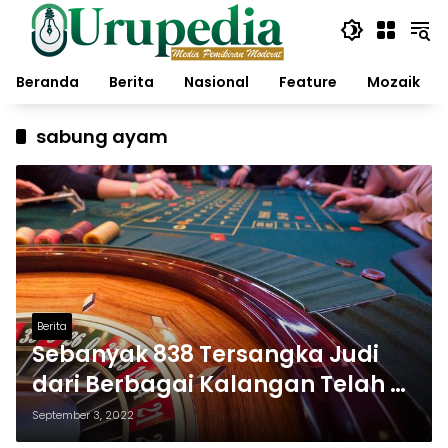
Langsung
ke
konten
Beranda
Berita
Nasional
Feature
Mozaik
sabung ayam
Berita
Sebanyak 838 Tersangka Judi
dari Berbagai Kalangan Telah di
Amankan Polda Jatim
September 3, 2022