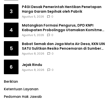
P4GI Desak Pemerintah Hentikan Penetapan
3
Harga Garam Sepihak oleh Pabrik
Agustus 5, 2026
0
Matangkan Formasi Pengurus, DPD KNPI
4
Kabupaten Probolinggo Utamakan Komitmen
dan Kinerja
Agustus 5, 2026
0
Babat Semak dan Jaga Mata Air Desa, KKN UIN
5
SATU Sulitkan Resiko Pencemaran di Sumber
Ngumbul
Agustus 8, 2026
0
Jejak Rindu
6
Agustus 8, 2026
0
Beriklan
Ketentuan Layanan
Pedoman Hak Jawab