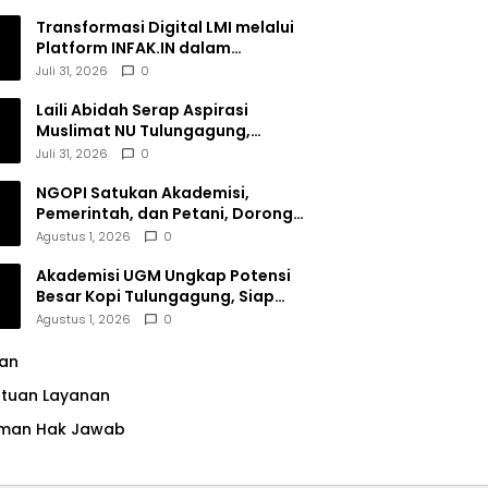
Transformasi Digital LMI melalui
Platform INFAK.IN dalam
Meningkatkan Penghimpunan
Juli 31, 2026
0
Dana Filantropi Islam
Laili Abidah Serap Aspirasi
Muslimat NU Tulungagung,
Dorong Penguatan Peran
Juli 31, 2026
0
Perempuan
NGOPI Satukan Akademisi,
Pemerintah, dan Petani, Dorong
Konservasi Hutan serta Daya
Agustus 1, 2026
0
Saing Kopi Tulungagung
Akademisi UGM Ungkap Potensi
Besar Kopi Tulungagung, Siap
Bersaing di Pasar Nasional hingga
Agustus 1, 2026
0
Dunia
lan
ntuan Layanan
man Hak Jawab