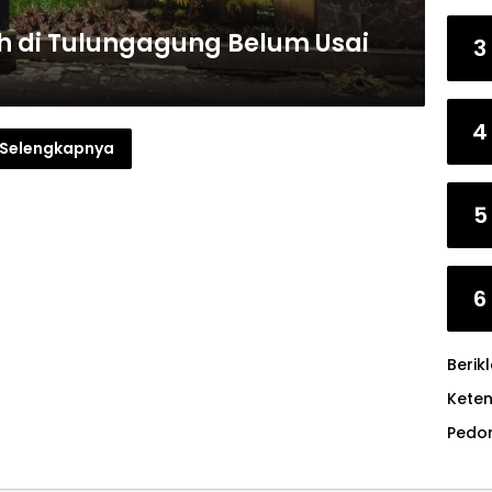
di Tulungagung Belum Usai
3
4
Selengkapnya
5
6
Berik
Kete
Pedo