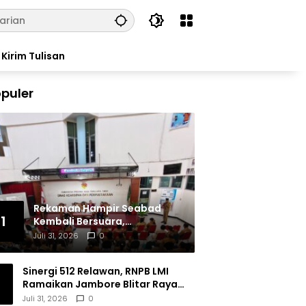
Kirim Tulisan
puler
Rekaman Hampir Seabad
1
Kembali Bersuara,
Masyarakat Flores Hidupkan
Juli 31, 2026
0
Lagi Ingatan Leluhur
Sinergi 512 Relawan, RNPB LMI
Ramaikan Jambore Blitar Raya
2026
Juli 31, 2026
0