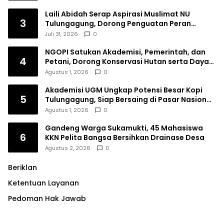
Laili Abidah Serap Aspirasi Muslimat NU
3
Tulungagung, Dorong Penguatan Peran
Perempuan
Juli 31, 2026
0
NGOPI Satukan Akademisi, Pemerintah, dan
4
Petani, Dorong Konservasi Hutan serta Daya
Saing Kopi Tulungagung
Agustus 1, 2026
0
Akademisi UGM Ungkap Potensi Besar Kopi
5
Tulungagung, Siap Bersaing di Pasar Nasional
hingga Dunia
Agustus 1, 2026
0
Gandeng Warga Sukamukti, 45 Mahasiswa
6
KKN Pelita Bangsa Bersihkan Drainase Desa
Agustus 2, 2026
0
Beriklan
Ketentuan Layanan
Pedoman Hak Jawab