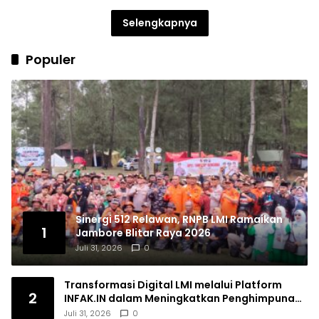
Selengkapnya
Populer
Sinergi 512 Relawan, RNPB LMI Ramaikan
1
Jambore Blitar Raya 2026
Juli 31, 2026
0
Transformasi Digital LMI melalui Platform
2
INFAK.IN dalam Meningkatkan Penghimpunan
Dana Filantropi Islam
Juli 31, 2026
0