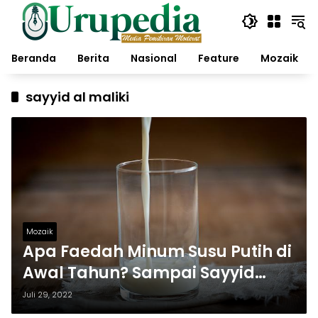
Langsung
ke
konten
Beranda
Berita
Nasional
Feature
Mozaik
sayyid al maliki
Mozaik
Apa Faedah Minum Susu Putih di
Awal Tahun? Sampai Sayyid
Maliki Selalu Mengamalkannya!
Juli 29, 2022