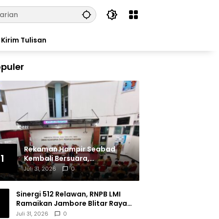
Kirim Tulisan
puler
Rekaman Hampir Seabad
1
Kembali Bersuara,
Masyarakat Flores Hidupkan
Juli 31, 2026
0
Lagi Ingatan Leluhur
Sinergi 512 Relawan, RNPB LMI
Ramaikan Jambore Blitar Raya
2026
Juli 31, 2026
0