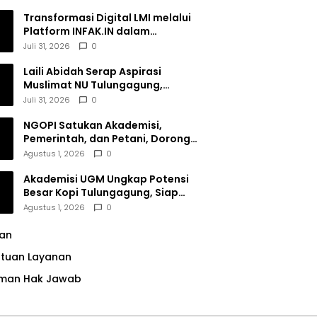
Transformasi Digital LMI melalui
Platform INFAK.IN dalam
Meningkatkan Penghimpunan
Juli 31, 2026
0
Dana Filantropi Islam
Laili Abidah Serap Aspirasi
Muslimat NU Tulungagung,
Dorong Penguatan Peran
Juli 31, 2026
0
Perempuan
NGOPI Satukan Akademisi,
Pemerintah, dan Petani, Dorong
Konservasi Hutan serta Daya
Agustus 1, 2026
0
Saing Kopi Tulungagung
Akademisi UGM Ungkap Potensi
Besar Kopi Tulungagung, Siap
Bersaing di Pasar Nasional hingga
Agustus 1, 2026
0
Dunia
lan
ntuan Layanan
man Hak Jawab