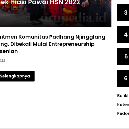
ek Hiasi Pawai HSN 2022
3
4
uitmen Komunitas Padhang Njingglang
g, Dibekali Mulai Entrepreneurship
senian
5
2022
Selengkapnya
6
Berik
Kete
Pedo