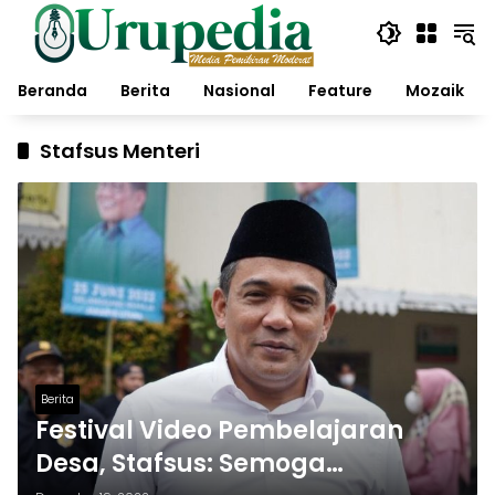
Langsung
ke
konten
Beranda
Berita
Nasional
Feature
Mozaik
Stafsus Menteri
Berita
Festival Video Pembelajaran
Desa, Stafsus: Semoga