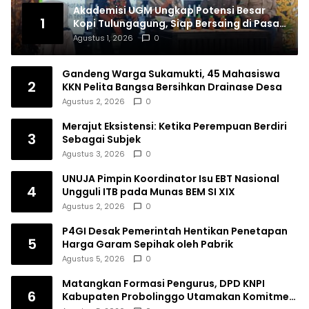
Akademisi UGM Ungkap Potensi Besar
1
Kopi Tulungagung, Siap Bersaing di Pasar
Nasional hingga Dunia
Agustus 1, 2026
0
Gandeng Warga Sukamukti, 45 Mahasiswa
2
KKN Pelita Bangsa Bersihkan Drainase Desa
Agustus 2, 2026
0
Merajut Eksistensi: Ketika Perempuan Berdiri
3
Sebagai Subjek
Agustus 3, 2026
0
UNUJA Pimpin Koordinator Isu EBT Nasional
4
Ungguli ITB pada Munas BEM SI XIX
Agustus 2, 2026
0
P4GI Desak Pemerintah Hentikan Penetapan
5
Harga Garam Sepihak oleh Pabrik
Agustus 5, 2026
0
Matangkan Formasi Pengurus, DPD KNPI
6
Kabupaten Probolinggo Utamakan Komitmen