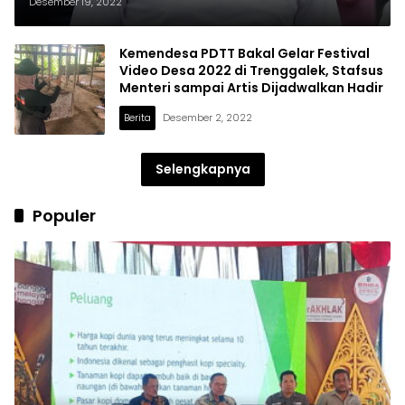
Mengangkat Potensi Desa
Desember 19, 2022
Kemendesa PDTT Bakal Gelar Festival
Video Desa 2022 di Trenggalek, Stafsus
Menteri sampai Artis Dijadwalkan Hadir
Berita
Desember 2, 2022
Selengkapnya
Populer