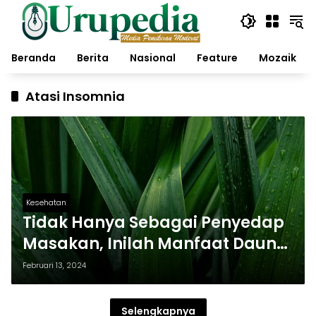
Langsung
ke
konten
Beranda
Berita
Nasional
Feature
Mozaik
Atasi Insomnia
Kesehatan
Tidak Hanya Sebagai Penyedap
Masakan, Inilah Manfaat Daun
Pandan Bagi Kesehatan
Februari 13, 2024
Selengkapnya