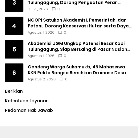
3
Tulungagung, Dorong Penguatan Peran
Perempuan
Juli 31, 2026
0
NGOPI Satukan Akademisi, Pemerintah, dan
4
Petani, Dorong Konservasi Hutan serta Daya
Saing Kopi Tulungagung
Agustus 1, 2026
0
Akademisi UGM Ungkap Potensi Besar Kopi
5
Tulungagung, Siap Bersaing di Pasar Nasional
hingga Dunia
Agustus 1, 2026
0
Gandeng Warga Sukamukti, 45 Mahasiswa
6
KKN Pelita Bangsa Bersihkan Drainase Desa
Agustus 2, 2026
0
Beriklan
Ketentuan Layanan
Pedoman Hak Jawab