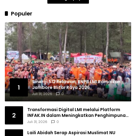
Populer
Sinergi 512 Relawan, RNPB LMI Ramaikan
1
Jambore Blitar Raya 2026
Juli 31, 2026
0
Transformasi Digital LMI melalui Platform
2
INFAK.IN dalam Meningkatkan Penghimpunan
Dana Filantropi Islam
Juli 31, 2026
0
Laili Abidah Serap Aspirasi Muslimat NU