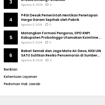
3
Agustus 6, 2026
0
P4GI Desak Pemerintah Hentikan Penetapan
4
Harga Garam Sepihak oleh Pabrik
Agustus 5, 2026
0
Matangkan Formasi Pengurus, DPD KNPI
5
Kabupaten Probolinggo Utamakan Komitmen
dan Kinerja
Agustus 5, 2026
0
Babat Semak dan Jaga Mata Air Desa, KKN UIN
6
SATU Sulitkan Resiko Pencemaran di Sumber
Ngumbul
Agustus 8, 2026
0
Beriklan
Ketentuan Layanan
Pedoman Hak Jawab