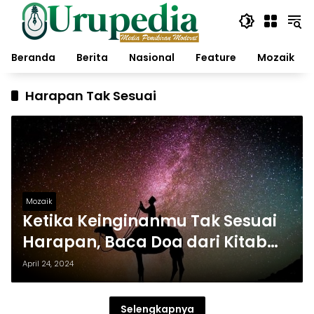
Langsung
ke
konten
Beranda
Berita
Nasional
Feature
Mozaik
Harapan Tak Sesuai
Mozaik
Ketika Keinginanmu Tak Sesuai
Harapan, Baca Doa dari Kitab
Ihya Ulumuddin ini!
April 24, 2024
Selengkapnya