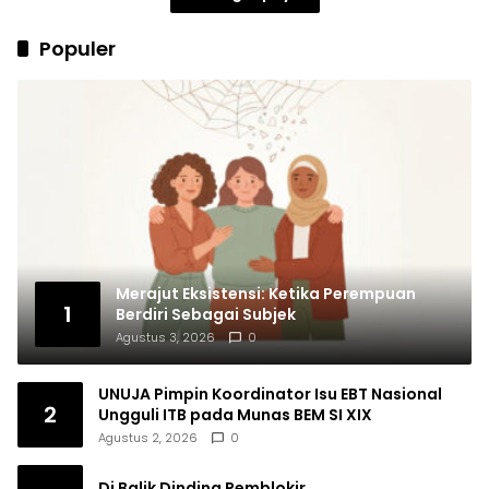
Populer
Merajut Eksistensi: Ketika Perempuan
1
Berdiri Sebagai Subjek
Agustus 3, 2026
0
UNUJA Pimpin Koordinator Isu EBT Nasional
2
Ungguli ITB pada Munas BEM SI XIX
Agustus 2, 2026
0
Di Balik Dinding Pemblokir