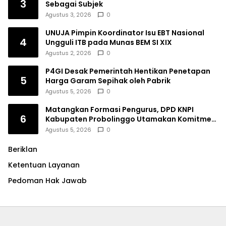
3
Sebagai Subjek
Agustus 3, 2026
0
UNUJA Pimpin Koordinator Isu EBT Nasional
4
Ungguli ITB pada Munas BEM SI XIX
Agustus 2, 2026
0
P4GI Desak Pemerintah Hentikan Penetapan
5
Harga Garam Sepihak oleh Pabrik
Agustus 5, 2026
0
Matangkan Formasi Pengurus, DPD KNPI
6
Kabupaten Probolinggo Utamakan Komitmen
dan Kinerja
Agustus 5, 2026
0
Beriklan
Ketentuan Layanan
Pedoman Hak Jawab