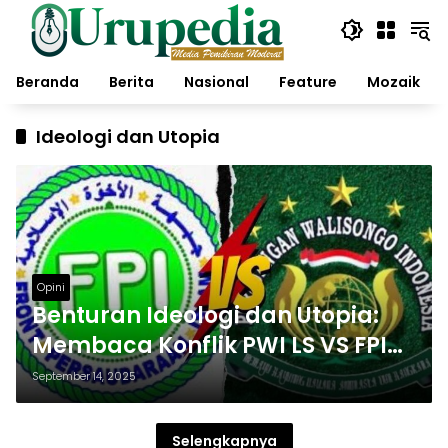
Langsung
ke
konten
Beranda
Berita
Nasional
Feature
Mozaik
Ideologi dan Utopia
Opini
Benturan Ideologi dan Utopia:
Membaca Konflik PWI LS VS FPI
dalam Tafsir Karl Mannheim
September 14, 2025
Selengkapnya