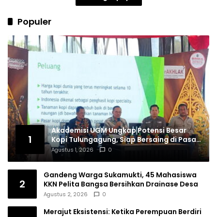
Populer
Akademisi UGM Ungkap Potensi Besar
1
Kopi Tulungagung, Siap Bersaing di Pasar
Nasional hingga Dunia
Agustus 1, 2026
0
Gandeng Warga Sukamukti, 45 Mahasiswa
2
KKN Pelita Bangsa Bersihkan Drainase Desa
Agustus 2, 2026
0
Merajut Eksistensi: Ketika Perempuan Berdiri