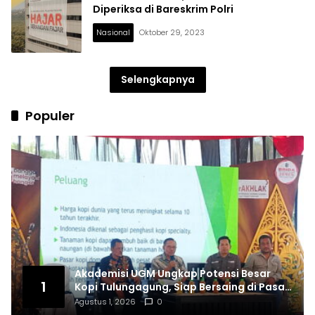
Diperiksa di Bareskrim Polri
Nasional
Oktober 29, 2023
Selengkapnya
Populer
Akademisi UGM Ungkap Potensi Besar
1
Kopi Tulungagung, Siap Bersaing di Pasar
Nasional hingga Dunia
Agustus 1, 2026
0