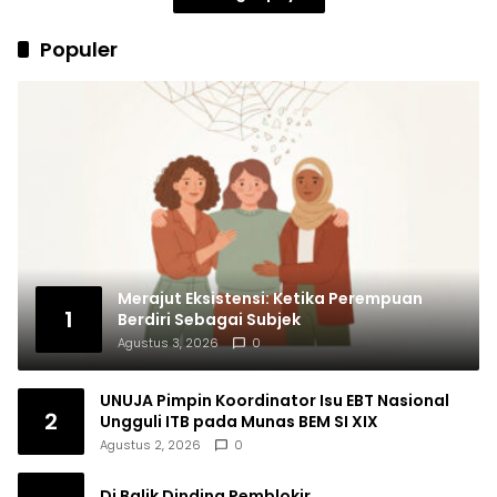
Populer
Merajut Eksistensi: Ketika Perempuan
1
Berdiri Sebagai Subjek
Agustus 3, 2026
0
UNUJA Pimpin Koordinator Isu EBT Nasional
2
Ungguli ITB pada Munas BEM SI XIX
Agustus 2, 2026
0
Di Balik Dinding Pemblokir