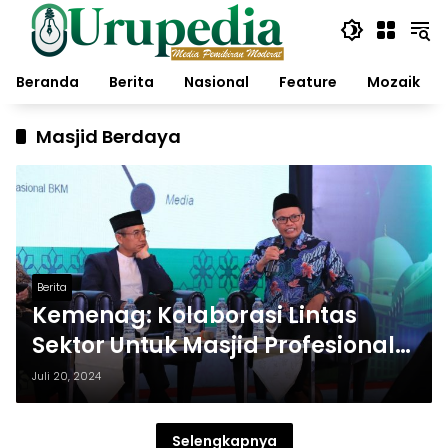
Langsung
ke
konten
Beranda
Berita
Nasional
Feature
Mozaik
Masjid Berdaya
Berita
Kemenag: Kolaborasi Lintas
Sektor Untuk Masjid Profesional
dan Berdaya
Juli 20, 2024
Selengkapnya