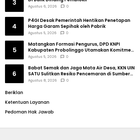
3
Agustus 6, 2026
0
P4GI Desak Pemerintah Hentikan Penetapan
4
Harga Garam Sepihak oleh Pabrik
Agustus 5, 2026
0
Matangkan Formasi Pengurus, DPD KNPI
5
Kabupaten Probolinggo Utamakan Komitmen
dan Kinerja
Agustus 5, 2026
0
Babat Semak dan Jaga Mata Air Desa, KKN UIN
6
SATU Sulitkan Resiko Pencemaran di Sumber
Ngumbul
Agustus 8, 2026
0
Beriklan
Ketentuan Layanan
Pedoman Hak Jawab