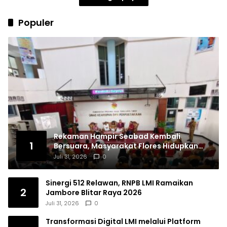
Populer
Rekaman Hampir Seabad Kembali
1
Bersuara, Masyarakat Flores Hidupkan
Lagi Ingatan Leluhur
Juli 31, 2026
0
Sinergi 512 Relawan, RNPB LMI Ramaikan
2
Jambore Blitar Raya 2026
Juli 31, 2026
0
Transformasi Digital LMI melalui Platform