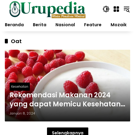
Langsung
ke
konten
Beranda
Berita
Nasional
Feature
Mozaik
Oat
Kesehatan
Rekomendasi Makanan 2024
yang dapat Memicu Kesehatan
Tubuh
Januari 8, 2024
Selengkapnya