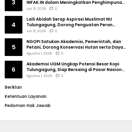
3
INFAK.IN dalam Meningkatkan Penghimpunan
Dana Filantropi Islam
Juli 31, 2026
0
Laili Abidah Serap Aspirasi Muslimat NU
4
Tulungagung, Dorong Penguatan Peran
Perempuan
Juli 31, 2026
0
NGOPI Satukan Akademisi, Pemerintah, dan
5
Petani, Dorong Konservasi Hutan serta Daya
Saing Kopi Tulungagung
Agustus 1, 2026
0
Akademisi UGM Ungkap Potensi Besar Kopi
6
Tulungagung, Siap Bersaing di Pasar Nasional
hingga Dunia
Agustus 1, 2026
0
Beriklan
Ketentuan Layanan
Pedoman Hak Jawab