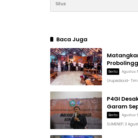
Baca Juga
Matangkan
Proboling
Berita
Agustus 
Urupedia.id- Ti
P4GI Desa
Garam Sepi
Berita
Agustus 
SUMENEP, 3 Agust