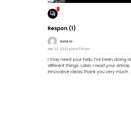
1
Respon (1)
Gate Io
Mei 23, 2023 pukul 11:41 am
I may need your help. I’ve been doing res
different things. Later, I read your artic
innovative ideas, thank you very much.