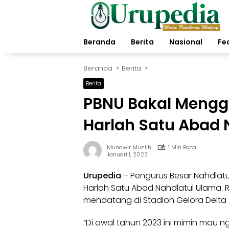
Langsung
ke
konten
Beranda
Berita
Nasional
Fe
Beranda
Berita
Berita
PBNU Bakal Mengg
Harlah Satu Abad 
Munawir Muslih
1 Min Baca
Januari 1, 2023
Urupedia
– Pengurus Besar Nahdlatu
Harlah Satu Abad Nahdlatul Ulama. Re
mendatang di Stadion Gelora Delta 
“Di awal tahun 2023 ini mimin mau nga