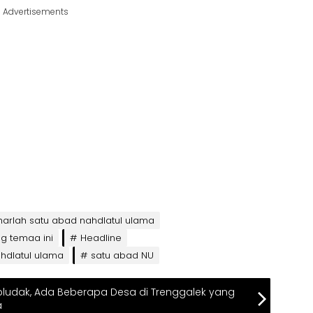
Advertisements
harlah satu abad nahdlatul ulama
g temaa ini
Headline
hdlatul ulama
satu abad NU
ludak, Ada Beberapa Desa di Trenggalek yang
a