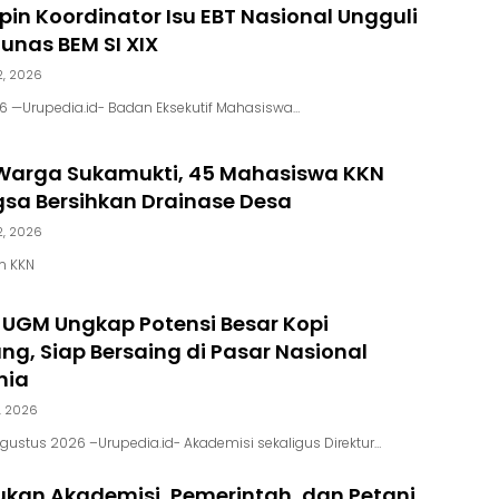
in Koordinator Isu EBT Nasional Ungguli
unas BEM SI XIX
2, 2026
026 —Urupedia.id- Badan Eksekutif Mahasiswa…
arga Sukamukti, 45 Mahasiswa KKN
gsa Bersihkan Drainase Desa
2, 2026
m KKN
 UGM Ungkap Potensi Besar Kopi
g, Siap Bersaing di Pasar Nasional
nia
, 2026
gustus 2026 –Urupedia.id- Akademisi sekaligus Direktur…
kan Akademisi, Pemerintah, dan Petani,