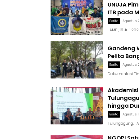
UNUJA Pimp
ITB pada M
Berita
Agustus 
JAMBI, 31 Juli 2
Gandeng W
Pelita Ban
Berita
Agustus 
Dokumentasi Ti
Akademisi
Tulungagun
hingga Du
Berita
Agustus 1
Tulungagung, 1 A
NGOPI Satu