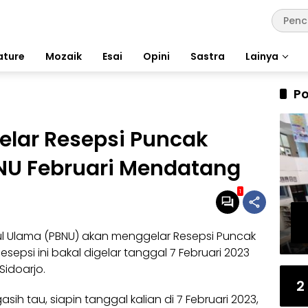
ature
Mozaik
Esai
Opini
Sastra
Lainya
Po
elar Resepsi Puncak
NU Februari Mendatang
1
l Ulama (
PBNU
) akan menggelar Resepsi Puncak
sepsi ini bakal digelar tanggal 7 Februari 2023
Sidoarjo.
2
sih tau, siapin tanggal kalian di 7 Februari 2023,