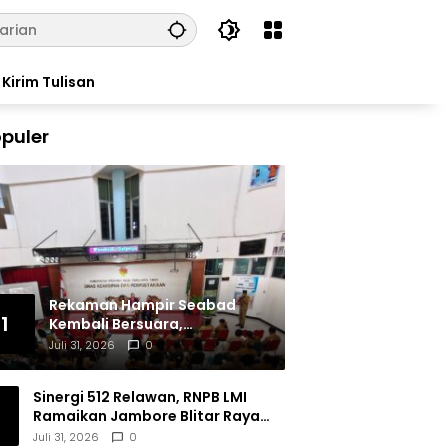
Kirim Tulisan
puler
Rekaman Hampir Seabad
1
Kembali Bersuara,
Masyarakat Flores Hidupkan
Juli 31, 2026
0
Lagi Ingatan Leluhur
Sinergi 512 Relawan, RNPB LMI
Ramaikan Jambore Blitar Raya
2026
Juli 31, 2026
0