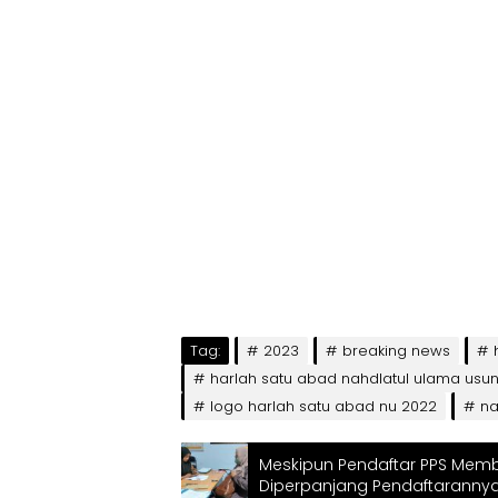
Tag:
2023
breaking news
harlah satu abad nahdlatul ulama usun
logo harlah satu abad nu 2022
na
Meskipun Pendaftar PPS Memb
Diperpanjang Pendaftaranny