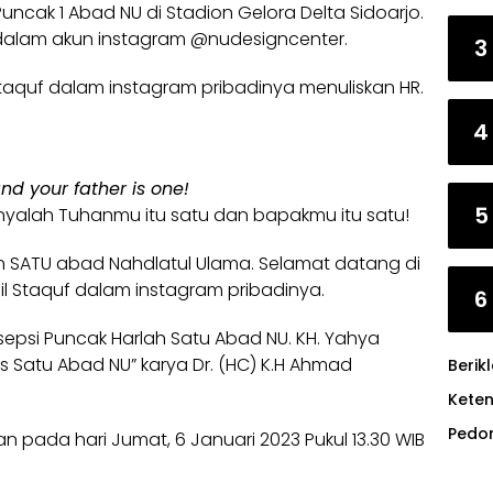
Puncak
1 Abad NU
di Stadion Gelora Delta Sidoarjo.
s dalam akun instagram @nudesigncenter.
3
aquf dalam instagram pribadinya menuliskan HR.
4
nd your father is one!
5
nyalah Tuhanmu itu satu dan bapakmu itu satu!
 SATU abad Nahdlatul Ulama. Selamat datang di
il Staquf dalam instagram pribadinya.
6
psi Puncak Harlah Satu Abad NU. KH. Yahya
s Satu Abad NU” karya Dr. (HC) K.H Ahmad
Berik
Kete
Pedo
n pada hari Jumat, 6 Januari 2023 Pukul 13.30 WIB