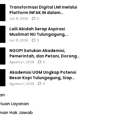
Transformasi Digital LMI melalui
Platform INFAK.IN dalam
Meningkatkan Penghimpunan
Juli 31, 2026
0
Dana Filantropi Islam
Laili Abidah Serap Aspirasi
Muslimat NU Tulungagung,
Dorong Penguatan Peran
Juli 31, 2026
0
Perempuan
NGOPI Satukan Akademisi,
Pemerintah, dan Petani, Dorong
Konservasi Hutan serta Daya
Agustus 1, 2026
0
Saing Kopi Tulungagung
Akademisi UGM Ungkap Potensi
Besar Kopi Tulungagung, Siap
Bersaing di Pasar Nasional hingga
Agustus 1, 2026
0
Dunia
lan
ntuan Layanan
man Hak Jawab