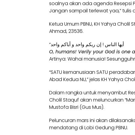
soalnya akan ada agenda Resepsi 
Jangan sampail terlewat yaa,” tuli
Ketua Umum PBNU,
KH Yahya Cholil
St
Ahmad, 23536.
“أيها الناس ! إن ربكم واحد و أباكم واحد
O, humans! Verily your God is one a
Artinya: Wahai manusia! Sesungguh
“SATU kemanusiaan SATU peradaban
Abad Kedua NU,” jelas KH Yahya Chol
Dalam rangka untuk menyambut Rese
Cholil Staquf akan meluncurkan “Mar
Mustofa Bisri (Gus Mus).
Peluncuran mars ini akan dilaksanaka
mendatang di Lobi Gedung PBNU.