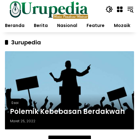
Langsung
ke
konten
Beranda
Berita
Nasional
Feature
Mozaik
3urupedia
Esai
Polemik Kebebasan Berdakwah
Maret 25, 2022