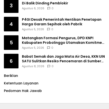
Di Balik Dinding Pemblokir
3
Agustus 6, 2026
0
P4GI Desak Pemerintah Hentikan Penetapan
4
Harga Garam Sepihak oleh Pabrik
Agustus 5, 2026
0
Matangkan Formasi Pengurus, DPD KNPI
5
Kabupaten Probolinggo Utamakan Komitmen
dan Kinerja
Agustus 5, 2026
0
Babat Semak dan Jaga Mata Air Desa, KKN UIN
6
SATU Sulitkan Resiko Pencemaran di Sumber
Ngumbul
Agustus 8, 2026
0
Beriklan
Ketentuan Layanan
Pedoman Hak Jawab