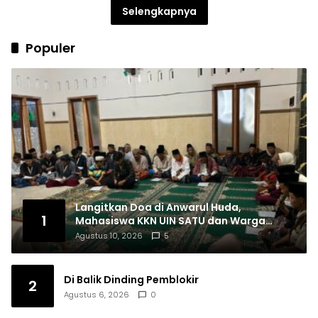
Selengkapnya
Populer
Langitkan Doa di Anwarul Huda,
1
Mahasiswa KKN UIN SATU dan Warga
Nglutung Gelar Istighosah dan Doa’
Agustus 10, 2026
5
Bersama
Di Balik Dinding Pemblokir
2
Agustus 6, 2026
0