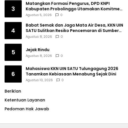
Matangkan Formasi Pengurus, DPD KNPI
3
Kabupaten Probolinggo Utamakan Komitmen
dan Kinerja
Agustus 5, 2026
0
Babat Semak dan Jaga Mata Air Desa, KKN UIN
4
SATU Sulitkan Resiko Pencemaran di Sumber
Ngumbul
Agustus 8, 2026
0
Jejak Rindu
5
Agustus 8, 2026
0
Mahasiswa KKN UIN SATU Tulungagung 2026
6
Tanamkan Kebiasaan Menabung Sejak Dini
Agustus 10, 2026
0
Beriklan
Ketentuan Layanan
Pedoman Hak Jawab