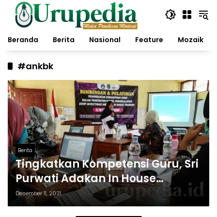
Langsung
ke
konten
Beranda
Berita
Nasional
Feature
Mozaik
#ankbk
Berita
Tingkatkan Kompetensi Guru, Sri
Purwati Adakan In House
Training
Desember 11, 2021