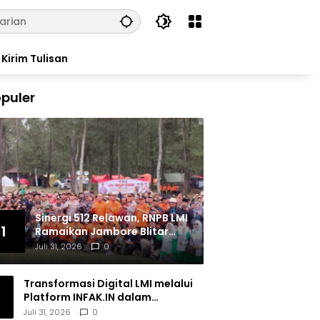
Kirim Tulisan
puler
Sinergi 512 Relawan, RNPB LMI
1
Ramaikan Jambore Blitar
Raya 2026
Juli 31, 2026
0
Transformasi Digital LMI melalui
Platform INFAK.IN dalam
Meningkatkan Penghimpunan
Juli 31, 2026
0