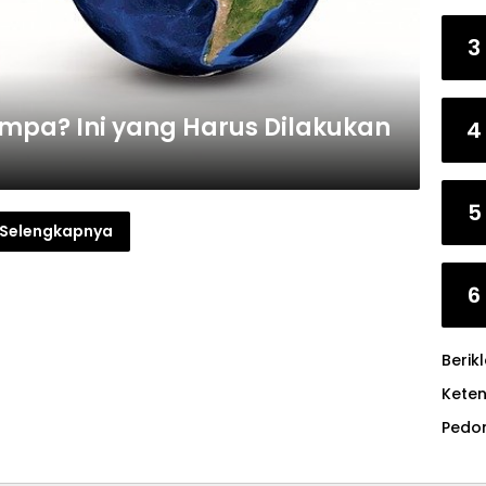
3
mpa? Ini yang Harus Dilakukan
4
5
Selengkapnya
6
Berik
Kete
Pedo