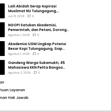
Dana Filantropi Islam
Laili Abidah Serap Aspirasi
Muslimat NU Tulungagung,
Dorong Penguatan Peran
Juli 31, 2026
0
Perempuan
NGOPI Satukan Akademisi,
Pemerintah, dan Petani, Dorong
Konservasi Hutan serta Daya
Agustus 1, 2026
0
Saing Kopi Tulungagung
Akademisi UGM Ungkap Potensi
Besar Kopi Tulungagung, Siap
Bersaing di Pasar Nasional hingga
Agustus 1, 2026
0
Dunia
Gandeng Warga Sukamukti, 45
Mahasiswa KKN Pelita Bangsa
Bersihkan Drainase Desa
Agustus 2, 2026
0
lan
ntuan Layanan
man Hak Jawab