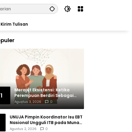
Kirim Tulisan
puler
Merajut Eksistensi: Ketika
1
Perempuan Berdiri Sebagai
Subjek
Agustus 3, 2026
0
UNUJA Pimpin Koordinator Isu EBT
Nasional Ungguli ITB pada Munas
BEM SI XIX
Agustus 2, 2026
0