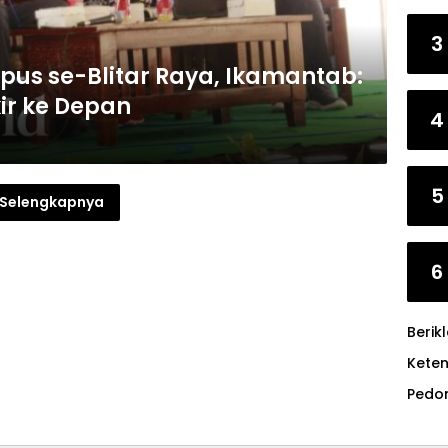
3
pus se-Blitar Raya, Ikamantab:
kir ke Depan
4
5
Selengkapnya
6
Berik
Kete
Pedo