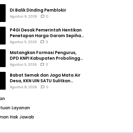
Di Balik Dinding Pemblokir
Agustus 6, 2026
0
P4GI Desak Pemerintah Hentikan
Penetapan Harga Garam Sepihak
oleh Pabrik
Agustus 5, 2026
0
Matangkan Formasi Pengurus,
DPD KNPI Kabupaten Probolinggo
Utamakan Komitmen dan Kinerja
Agustus 5, 2026
0
Babat Semak dan Jaga Mata Air
Desa, KKN UIN SATU Sulitkan
Resiko Pencemaran di Sumber
Agustus 8, 2026
0
Ngumbul
lan
ntuan Layanan
man Hak Jawab