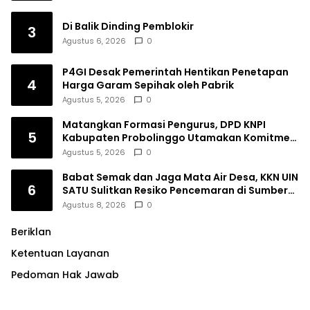
Di Balik Dinding Pemblokir
3
Agustus 6, 2026
0
P4GI Desak Pemerintah Hentikan Penetapan
4
Harga Garam Sepihak oleh Pabrik
Agustus 5, 2026
0
Matangkan Formasi Pengurus, DPD KNPI
5
Kabupaten Probolinggo Utamakan Komitmen
dan Kinerja
Agustus 5, 2026
0
Babat Semak dan Jaga Mata Air Desa, KKN UIN
6
SATU Sulitkan Resiko Pencemaran di Sumber
Ngumbul
Agustus 8, 2026
0
Beriklan
Ketentuan Layanan
Pedoman Hak Jawab