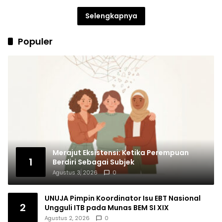
Selengkapnya
Populer
Merajut Eksistensi: Ketika Perempuan
1
Berdiri Sebagai Subjek
Agustus 3, 2026
0
UNUJA Pimpin Koordinator Isu EBT Nasional
2
Ungguli ITB pada Munas BEM SI XIX
Agustus 2, 2026
0