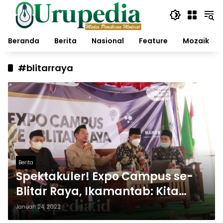
Langsung
ke
konten
Beranda
Berita
Nasional
Feature
Mozaik
#blitarraya
Berita
Spektakuler! Expo Campus se-
Blitar Raya, Ikamantab: Kita
Harus Selalu Berfikir ke Depan
Januari 24, 2022