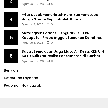
3
Agustus 6, 2026
0
P4GI Desak Pemerintah Hentikan Penetapan
4
Harga Garam Sepihak oleh Pabrik
Agustus 5, 2026
0
Matangkan Formasi Pengurus, DPD KNPI
5
Kabupaten Probolinggo Utamakan Komitmen
dan Kinerja
Agustus 5, 2026
0
Babat Semak dan Jaga Mata Air Desa, KKN UIN
6
SATU Sulitkan Resiko Pencemaran di Sumber
Ngumbul
Agustus 8, 2026
0
Beriklan
Ketentuan Layanan
Pedoman Hak Jawab