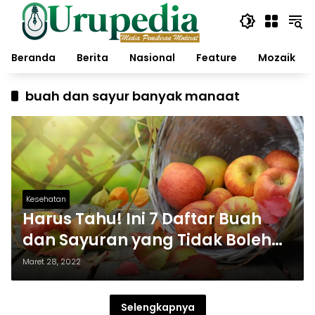
Langsung
ke
konten
Beranda
Berita
Nasional
Feature
Mozaik
buah dan sayur banyak manaat
Kesehatan
Harus Tahu! Ini 7 Daftar Buah
dan Sayuran yang Tidak Boleh
Dikupas
Maret 28, 2022
Selengkapnya