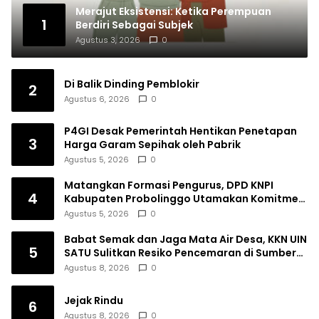
Merajut Eksistensi: Ketika Perempuan
1
Berdiri Sebagai Subjek
Agustus 3, 2026
0
Di Balik Dinding Pemblokir
2
Agustus 6, 2026
0
P4GI Desak Pemerintah Hentikan Penetapan
3
Harga Garam Sepihak oleh Pabrik
Agustus 5, 2026
0
Matangkan Formasi Pengurus, DPD KNPI
4
Kabupaten Probolinggo Utamakan Komitmen
dan Kinerja
Agustus 5, 2026
0
Babat Semak dan Jaga Mata Air Desa, KKN UIN
5
SATU Sulitkan Resiko Pencemaran di Sumber
Ngumbul
Agustus 8, 2026
0
Jejak Rindu
6
Agustus 8, 2026
0