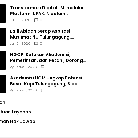
Transformasi Digital LMI melalui
Platform INFAK.IN dalam
Meningkatkan Penghimpunan
Juli 31, 2026
0
Dana Filantropi Islam
Laili Abidah Serap Aspirasi
Muslimat NU Tulungagung,
Dorong Penguatan Peran
Juli 31, 2026
0
Perempuan
NGOPI Satukan Akademisi,
Pemerintah, dan Petani, Dorong
Konservasi Hutan serta Daya
Agustus 1, 2026
0
Saing Kopi Tulungagung
Akademisi UGM Ungkap Potensi
Besar Kopi Tulungagung, Siap
Bersaing di Pasar Nasional hingga
Agustus 1, 2026
0
Dunia
lan
ntuan Layanan
man Hak Jawab