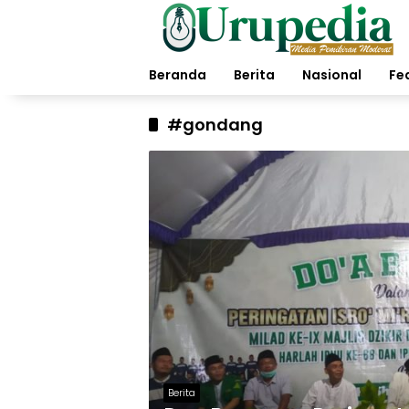
Langsung
ke
konten
Beranda
Berita
Nasional
Fe
#gondang
Berita