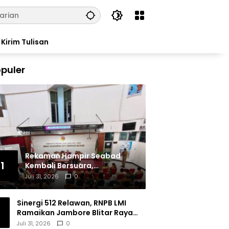
Kirim Tulisan
puler
Rekaman Hampir Seabad
1
Kembali Bersuara,
Masyarakat Flores Hidupkan
Juli 31, 2026
0
Lagi Ingatan Leluhur
Sinergi 512 Relawan, RNPB LMI
Ramaikan Jambore Blitar Raya
2026
Juli 31, 2026
0