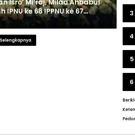
 Isro’ Mi’raj, Milad Ahbabul
ah IPNU ke 68 IPPNU ke 67
3
4
Selengkapnya
5
6
Berik
Kete
Pedo