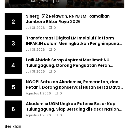
Lagi Ingatan Leluhur
Juli 31, 2026
0
Sinergi 512 Relawan, RNPB LMI Ramaikan
2
Jambore Blitar Raya 2026
Juli 31, 2026
0
Transformasi Digital LMI melalui Platform
3
INFAK.IN dalam Meningkatkan Penghimpunan
Dana Filantropi Islam
Juli 31, 2026
0
Laili Abidah Serap Aspirasi Muslimat NU
4
Tulungagung, Dorong Penguatan Peran
Perempuan
Juli 31, 2026
0
NGOPI Satukan Akademisi, Pemerintah, dan
5
Petani, Dorong Konservasi Hutan serta Daya
Saing Kopi Tulungagung
Agustus 1, 2026
0
Akademisi UGM Ungkap Potensi Besar Kopi
6
Tulungagung, Siap Bersaing di Pasar Nasional
hingga Dunia
Agustus 1, 2026
0
Beriklan