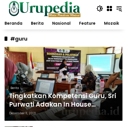
Langsung
ke
konten
Beranda
Berita
Nasional
Feature
Mozaik
#guru
Berita
Tingkatkan Kompetensi Guru, Sri
Purwati Adakan In House
Training
Desember 11, 2021