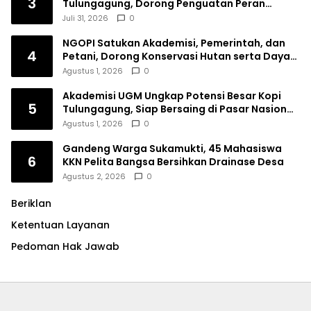
3
Tulungagung, Dorong Penguatan Peran
Perempuan
Juli 31, 2026
0
NGOPI Satukan Akademisi, Pemerintah, dan
4
Petani, Dorong Konservasi Hutan serta Daya
Saing Kopi Tulungagung
Agustus 1, 2026
0
Akademisi UGM Ungkap Potensi Besar Kopi
5
Tulungagung, Siap Bersaing di Pasar Nasional
hingga Dunia
Agustus 1, 2026
0
Gandeng Warga Sukamukti, 45 Mahasiswa
6
KKN Pelita Bangsa Bersihkan Drainase Desa
Agustus 2, 2026
0
Beriklan
Ketentuan Layanan
Pedoman Hak Jawab