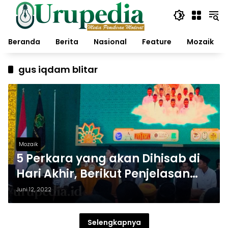
Langsung
ke
konten
Beranda
Berita
Nasional
Feature
Mozaik
gus iqdam blitar
Mozaik
5 Perkara yang akan Dihisab di
Hari Akhir, Berikut Penjelasan
Gus Muhammad Iqdam
Juni 12, 2022
Selengkapnya