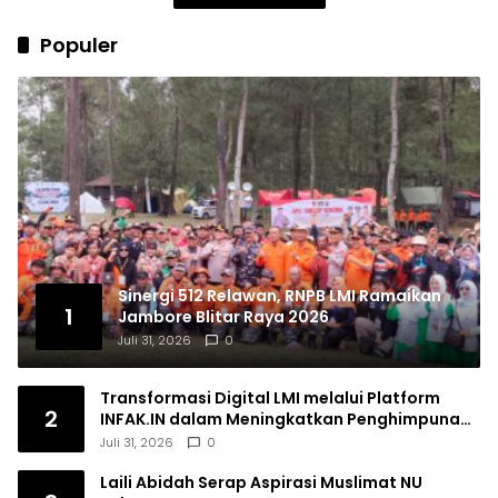
Populer
Sinergi 512 Relawan, RNPB LMI Ramaikan
1
Jambore Blitar Raya 2026
Juli 31, 2026
0
Transformasi Digital LMI melalui Platform
2
INFAK.IN dalam Meningkatkan Penghimpunan
Dana Filantropi Islam
Juli 31, 2026
0
Laili Abidah Serap Aspirasi Muslimat NU